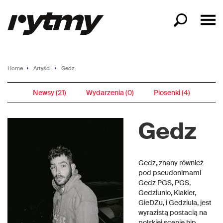
Home
Artyści
Gedz
Newsy (21)
Wydarzenia (0)
Piosenki (4)
Gedz
Gedz, znany również
pod pseudonimami
Gedz PGS, PGS,
Gedziunio, Klakier,
GieDZu, i Gedziula, jest
wyrazistą postacią na
polskiej scenie hip-