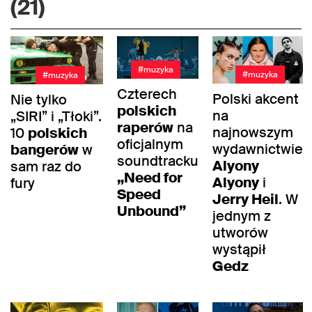
(21)
#muzyka
#muzyka
#muzyka
Czterech
Polski akcent
Nie tylko
polskich
na
„SIRI” i „Tłoki”.
raperów
na
najnowszym
10
polskich
oficjalnym
wydawnictwie
bangerów
w
soundtracku
Alyony
sam raz do
„Need for
Alyony
i
fury
Speed
Jerry Heil
. W
Unbound”
jednym z
utworów
wystąpił
Gedz