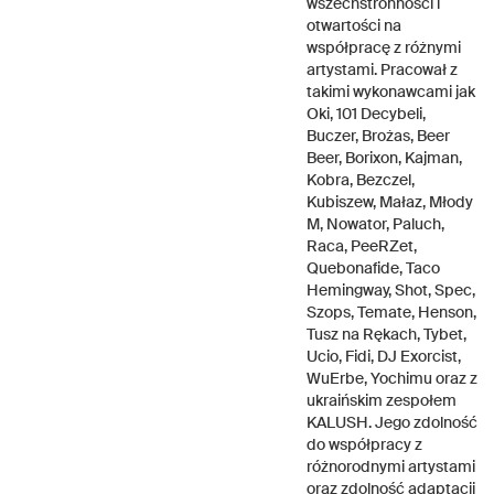
wszechstronności i
otwartości na
współpracę z różnymi
artystami. Pracował z
takimi wykonawcami jak
Oki, 101 Decybeli,
Buczer, Brożas, Beer
Beer, Borixon, Kajman,
Kobra, Bezczel,
Kubiszew, Małaz, Młody
M, Nowator, Paluch,
Raca, PeeRZet,
Quebonafide, Taco
Hemingway, Shot, Spec,
Szops, Temate, Henson,
Tusz na Rękach, Tybet,
Ucio, Fidi, DJ Exorcist,
WuErbe, Yochimu oraz z
ukraińskim zespołem
KALUSH. Jego zdolność
do współpracy z
różnorodnymi artystami
oraz zdolność adaptacji