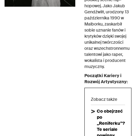
hopowej. Jako Jakub
Gendźwiłł, urodzony 13
października 1990 w
Malborku, zaskarbił
sobie uznanie fanów i
krytyków dzięki swojej
unikalnej twórczości
oraz wszechstronnemu
talentowi jako raper,
wokalista i producent
muzyczny.
Początki Kariery i
Rozwój Artystyczny:
Zobacz także
Co obejrzeć
po
„Reniferku”?
Te seriale
powinny