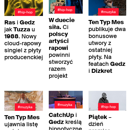
#hip-hop
#muzyka
#hip-hop
W duecie
Ten Typ Mes
Ras
i
Gedz
siła.
Ci
publikuje dwa
jak
Tuzza
u
polscy
bonusowe
1988
. Nowy
artyści
utwory z
cloud-rapowy
rapowi
ostatniej
singiel z płyty
powinni
płyty. Na
producenckiej
stworzyć
featach
Gedz
razem
i
Dizkret
projekt
#muzyka
#hip-hop
#muzyka
CatchUp
i
Piątek
–
Ten Typ Mes
Gedz
kreślą
dzień
ujawnia listę
hipnotyczne