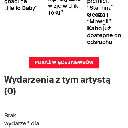
premier.
gości na
wizje w „Tik
“Stamina”
„Hello Baby”
Toku”
Gedza
i
“Mowgli”
Kabe
już
dostępne do
odsłuchu
POKAŻ WIĘCEJ NEWSÓW
Wydarzenia z tym artystą
(0)
Brak
wydarzeń dla