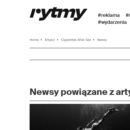
#reklama
#
#wydarzenia
Home
Artyści
Cigarettes After Sex
Newsy
Newsy powiązane z arty