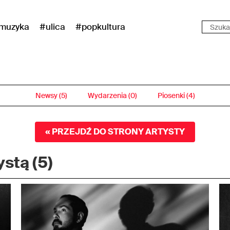
muzyka
#ulica
#popkultura
Newsy (5)
Wydarzenia (0)
Piosenki (4)
« PRZEJDŹ DO STRONY ARTYSTY
stą (5)