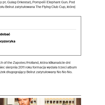
ty pt. Gulag Orkestar), Pompeii i Elephant Gun. Pod
ołu Beirut zatytułowana The Flying Club Cup, której
odobać
 Scyzoryka
h of the Zapotec/Holland, która kilkanaście dni
niec sierpnia 2011 roku formacja wydała trzeci album
rążek długogrający Beirut zatytułowany No No No.