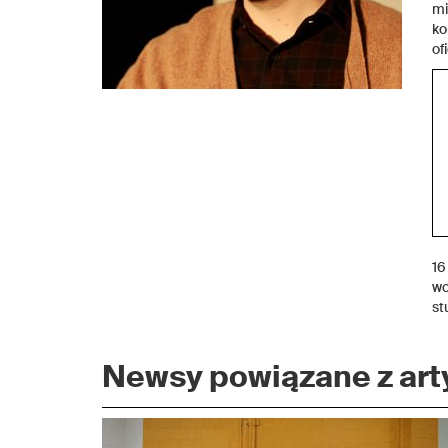
mi
ko
of
16
wc
st
Newsy powiązane z arty