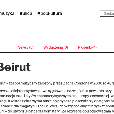
muzyka
#ulica
#popkultura
Newsy (5)
Wydarzenia (0)
Piosenki (4)
Beirut
irut – zespół muzyczny założony przez Zacha Condona w 2006 roku, gr
erwsze oficjalne wydawnictwo sygnowane nazwą Beirut powstało przy u
mbinacja folku i stylów charakterystycznych dla Europy Wschodniej. W
lag Orkestar. Beirut wydał także pojedyncze piosenki: trzy dostępne na
ładance dla magazynu The Believer. Pierwszy oficjalny teledysk zespoł
ugi – do utworu „Postcards from Italy”. Za reżyserię obu odpowiadała A