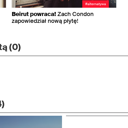
#alternatywa
Beirut powraca!
Zach Condon
zapowiedział nową płytę!
ą (0)
4)