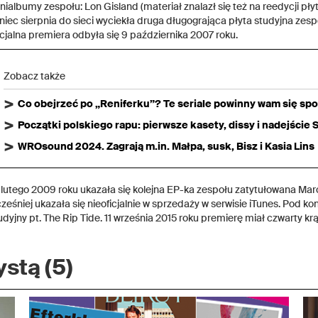
nialbumy zespołu: Lon Gisland (materiał znalazł się też na reedycji pły
niec sierpnia do sieci wyciekła druga długogrająca płyta studyjna zesp
icjalna premiera odbyła się 9 października 2007 roku.
Zobacz także
Co obejrzeć po „Reniferku”? Te seriale powinny wam się sp
Początki polskiego rapu: pierwsze kasety, dissy i nadejście
WROsound 2024. Zagrają m.in. Małpa, susk, Bisz i Kasia Lins
 lutego 2009 roku ukazała się kolejna EP-ka zespołu zatytułowana Marc
ześniej ukazała się nieoficjalnie w sprzedaży w serwisie iTunes. Pod ko
udyjny pt. The Rip Tide. 11 września 2015 roku premierę miał czwarty k
stą (5)