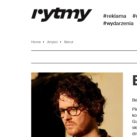
#reklama
#
#wydarzenia
Home
Artyści
Beirut
Be
Pi
ko
Gu
sk
dr