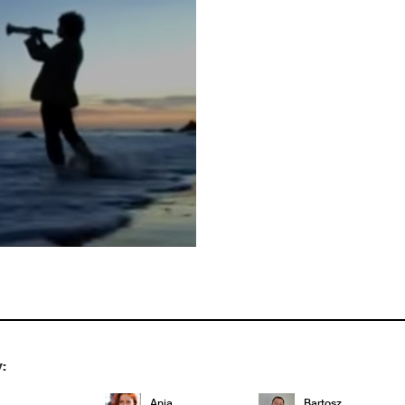
:
Ania
Bartosz