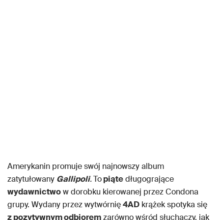
Amerykanin promuje swój najnowszy album
zatytułowany
Gallipoli
.
To
piąte
długogrające
wydawnictwo
w dorobku kierowanej przez Condona
grupy. Wydany przez wytwórnię
4AD
krążek spotyka się
z pozytywnym odbiorem
zarówno wśród słuchaczy, jak