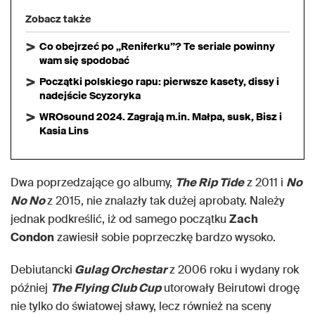
Zobacz także
Co obejrzeć po „Reniferku”? Te seriale powinny
wam się spodobać
Początki polskiego rapu: pierwsze kasety, dissy i
nadejście Scyzoryka
WROsound 2024. Zagrają m.in. Małpa, susk, Bisz i
Kasia Lins
Dwa poprzedzające go albumy,
The Rip Tide
z 2011 i
No
No No
z 2015, nie znalazły tak dużej aprobaty. Należy
jednak podkreślić, iż od samego początku
Zach
Condon
zawiesił sobie poprzeczkę bardzo wysoko.
Debiutancki
Gulag Orchestar
z 2006 roku i wydany rok
później
The Flying Club Cup
utorowały Beirutowi drogę
nie tylko do światowej sławy, lecz również na sceny