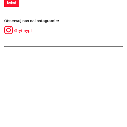
beirut
Obserwuj nas na instagramie:
@rytmypl