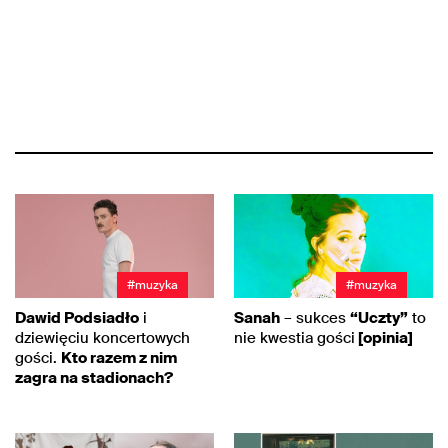
#muzyka
#muzyka
Dawid Podsiadło
i
Sanah
– sukces
“Uczty”
to
dziewięciu koncertowych
nie kwestia gości
[opinia]
gości.
Kto razem z nim
zagra na stadionach?