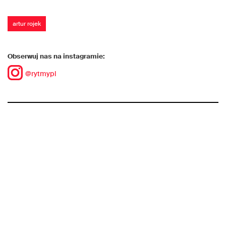
artur rojek
Obserwuj nas na instagramie:
@rytmypl