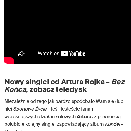
Nowy singiel od Artura Rojka –
Bez
Końca
, zobacz teledysk
Niezależnie od tego jak bardzo spodobało Wam się (lub
nie)
Sportowe Życie
– jeśli jesteście fanami
wcześniejszych działań solowych
Artura,
z pewnością
polubicie kolejny singiel zapowiadający album
Kundel
–