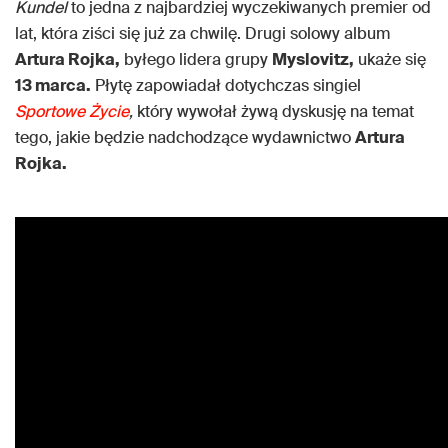
Kundel
to jedna z najbardziej wyczekiwanych premier od
lat, która ziści się już za chwilę. Drugi solowy album
Artura Rojka,
byłego lidera grupy
Myslovitz,
ukaże się
13 marca.
Płytę zapowiadał dotychczas singiel
Sportowe Życie
,
który wywołał żywą dyskusję na temat
tego, jakie będzie nadchodzące wydawnictwo
Artura
Rojka.