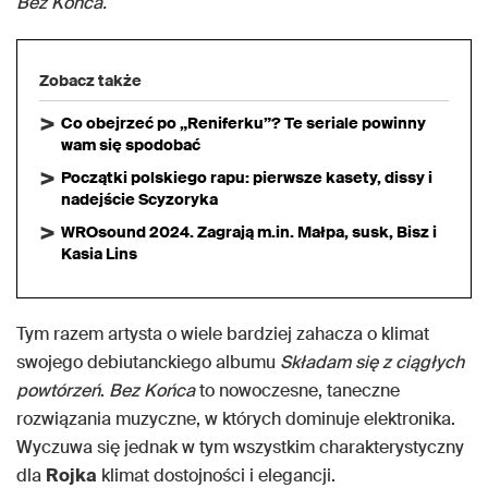
Bez Końca.
Zobacz także
Co obejrzeć po „Reniferku”? Te seriale powinny
wam się spodobać
Początki polskiego rapu: pierwsze kasety, dissy i
nadejście Scyzoryka
WROsound 2024. Zagrają m.in. Małpa, susk, Bisz i
Kasia Lins
Tym razem artysta o wiele bardziej zahacza o klimat
swojego debiutanckiego albumu
Składam się z ciągłych
powtórzeń
.
Bez Końca
to nowoczesne, taneczne
rozwiązania muzyczne, w których dominuje elektronika.
Wyczuwa się jednak w tym wszystkim charakterystyczny
dla
Rojka
klimat dostojności i elegancji.