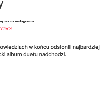
y
j nas na instagramie:
rytmypl
powiedziach w końcu odsłonili najbardziej
cki album duetu nadchodzi.