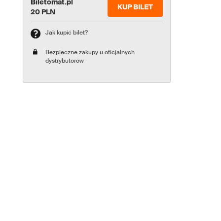
Biletomat.pl
KUP BILET
20 PLN
Jak kupić bilet?
Bezpieczne zakupy u oficjalnych
dystrybutorów