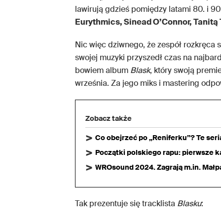
lawirują gdzieś pomiędzy latami 80. i 90.
Eurythmics, Sinead O’Connor, Tanitą
Nic więc dziwnego, że zespół rozkręca s
swojej muzyki przyszedł czas na najbar
bowiem album
Blask
, który swoją premi
września. Za jego miks i mastering odp
Zobacz także
Co obejrzeć po „Reniferku”? Te ser
Początki polskiego rapu: pierwsze ka
WROsound 2024. Zagrają m.in. Małpa,
Tak prezentuje się tracklista
Blasku
: