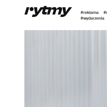
#reklama
#
#wydarzenia