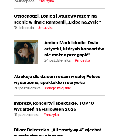
24 listopada
#muzyka
Otsochodzi, Lohleq i Atutowy razem na
scenie w finale kampanii „Ekipa na Życie”
18 listopada
#muzyka
Amber Mark i dodie. Dwie
artystki, których koncertów
nie można przegapić!
24 października
#muzyka
Atrakcje dla dzieci i rodzin w całej Polsce –
wydarzenia, spektakle i rozrywka
20 października
#akcje miejskie
Imprezy, koncerty i spektakle. TOP 10
wydarzeń na Halloween 2025
15 października
#muzyka
Bilon: Balcerek z „Alternatywy 4” wjechał
w moje struny głosowe