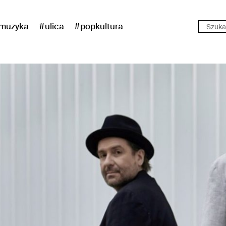
muzyka
#ulica
#popkultura