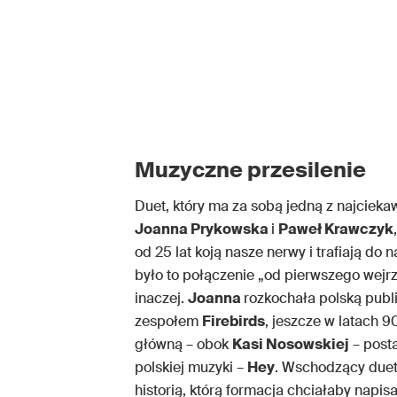
Muzyczne przesilenie
Duet, który ma za sobą jedną z najciek
Joanna Prykowska
i
Paweł Krawczyk
od 25 lat koją nasze nerwy i trafiają do 
było to połączenie „od pierwszego wejrz
inaczej.
Joanna
rozkochała polską publ
zespołem
Firebirds
, jeszcze w latach 9
główną – obok
Kasi Nosowskiej
– posta
polskiej muzyki –
Hey
. Wschodzący due
historią, którą formacja chciałaby napi