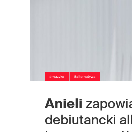
#muzyka
#alternatywa
Anieli
zapowia
debiutancki a