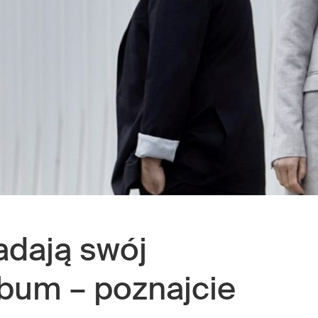
dają swój
lbum – poznajcie