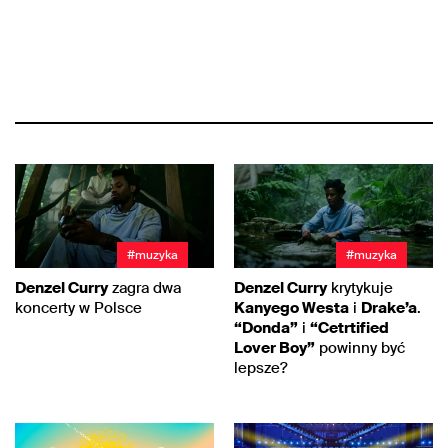
#muzyka
#muzyka
Denzel Curry
zagra dwa
Denzel Curry
krytykuje
koncerty w Polsce
Kanyego Westa
i
Drake’a
.
“Donda”
i
“Cetrtified
Lover Boy”
powinny być
lepsze?