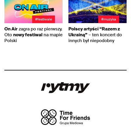
#festiwale
#muzyka
On Air
zagra po raz pierwszy.
Polscy artyści “Razem z
Oto
nowy festiwal
na mapie
Ukrainą”
– ten koncert do
Polski
innych był niepodobny