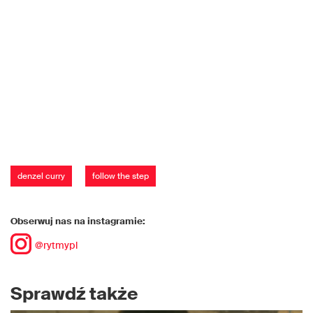
denzel curry
follow the step
Obserwuj nas na instagramie:
@rytmypl
Sprawdź także