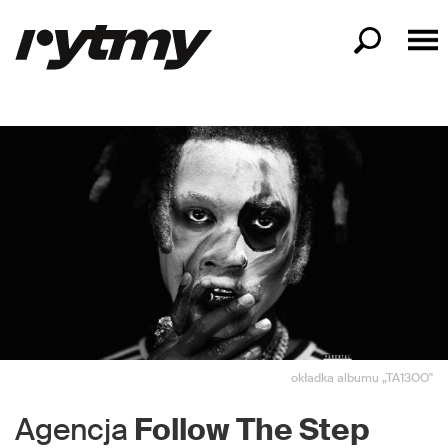
okładka albumu „TA13OO"
Agencja
Follow The Step