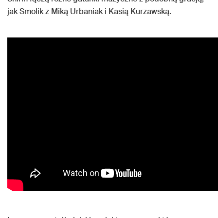
jak Smolik z Miką Urbaniak i Kasią Kurzawską.