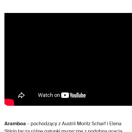
Aramboa
– pochodzący z Austrii Moritz Scharf i Elena
Shirin łączą różne gatunki muzyczne z podobną gracją,