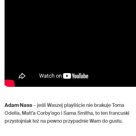
Adam Nass
– jeśli Waszej playliście nie brakuje Toma
Odella, Matt’a Corby’ego i Sama Smitha, to ten francuski
przystojniak też na pewno przypadnie Wam do gustu.