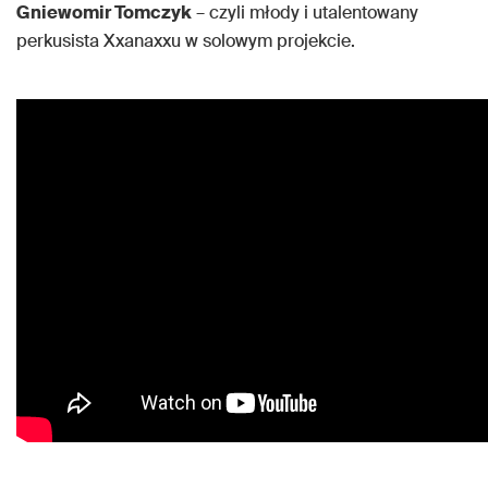
Gniewomir Tomczyk
– czyli młody i utalentowany
perkusista Xxanaxxu w solowym projekcie.