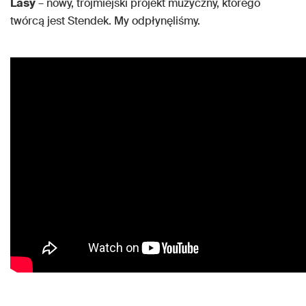
Lasy
– nowy, trójmiejski projekt muzyczny, którego
twórcą jest Stendek. My odpłynęliśmy.