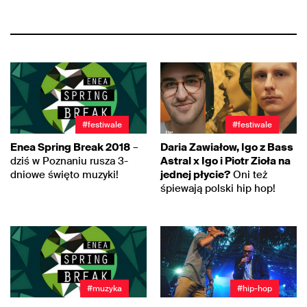
#festiwale
#festiwale
Enea Spring Break 2018
–
Daria Zawiałow, Igo z Bass
dziś w Poznaniu rusza 3-
Astral x Igo i Piotr Zioła na
dniowe święto muzyki!
jednej płycie?
Oni też
śpiewają polski hip hop!
#muzyka
#hip-hop