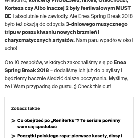
Wiadomo,
koncerty PRO8L3Mu, niXes, Otsochodzi,
Korteza czy Albo Inaczej 2 były festiwalowym MUST
BE
i absolutnie nie zawiodły. Ale Enea Spring Break 2018
było też okazją do odbycia
3-dniowego muzycznego
tripu w poszukiwaniu nowych brzmień i
charyzmatycznych artystów.
Nam paru wpadło w oko i
ucho!
Oto 10 zespołów, w których zakochaliśmy się po
Enea
Spring Break 2018
– dodaliśmy ich już do playlisty i
będziemy bacznie śledzić dalsze poczynania. Myślimy,
że i Wam przypadną do gustu. ;) Check this out!
Zobacz także
Co obejrzeć po „Reniferku”? Te seriale powinny
wam się spodobać
Początki polskiego rapu: pierwsze kasety, dissy i