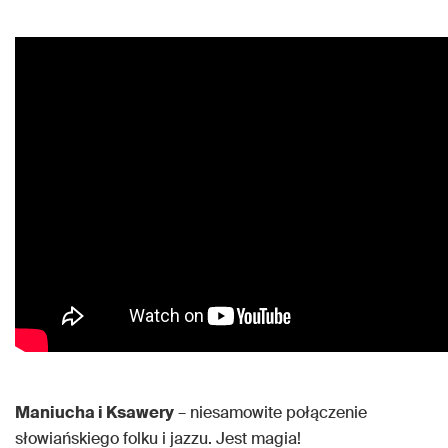
Maniucha i Ksawery
– niesamowite połączenie
słowiańskiego folku i jazzu. Jest magia!