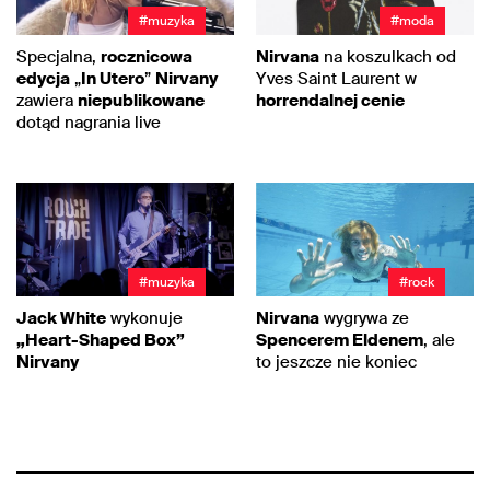
#muzyka
#moda
Specjalna,
rocznicowa
Nirvana
na koszulkach od
edycja
„
In Utero
”
Nirvany
Yves Saint Laurent w
zawiera
niepublikowane
horrendalnej cenie
dotąd nagrania live
#muzyka
#rock
Jack White
wykonuje
Nirvana
wygrywa ze
„Heart-Shaped Box”
Spencerem Eldenem
, ale
Nirvany
to jeszcze nie koniec