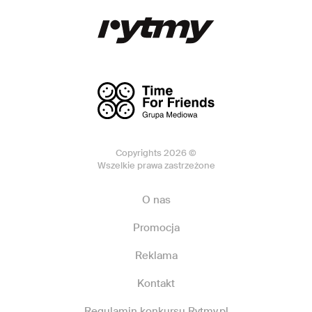
Copyrights 2026 ©
Wszelkie prawa zastrzeżone
O nas
Promocja
Reklama
Kontakt
Regulamin konkursu Rytmy.pl