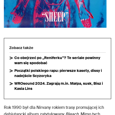
Zobacz także
Co obejrzeć po „Reniferku”? Te seriale powinny
wam się spodobać
Początki polskiego rapu: pierwsze kasety, dissy i
nadejście Scyzoryka
WROsound 2024. Zagrają m.in. Małpa, susk, Bisz i
Kasia Lins
Rok 1990 był dla Nirvany rokiem trasy promującej ich
debiutancki album zatytułowany
Bleach
. Mimo tych