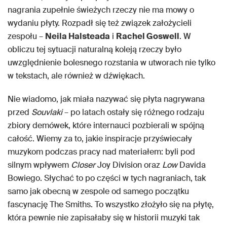
nagrania zupełnie świeżych rzeczy nie ma mowy o
wydaniu płyty. Rozpadł się też związek założycieli
zespołu –
Neila Halsteada
i
Rachel Goswell
. W
obliczu tej sytuacji naturalną koleją rzeczy było
uwzględnienie bolesnego rozstania w utworach nie tylko
w tekstach, ale również w dźwiękach.
Nie wiadomo, jak miała nazywać się płyta nagrywana
przed
Souvlaki
– po latach ostały się różnego rodzaju
zbiory demówek, które internauci pozbierali w spójną
całość. Wiemy za to, jakie inspiracje przyświecały
muzykom podczas pracy nad materiałem: byli pod
silnym wpływem
Closer
Joy Division oraz
Low
Davida
Bowiego. Słychać to po części w tych nagraniach, tak
samo jak obecną w zespole od samego początku
fascynację The Smiths. To wszystko złożyło się na płytę,
która pewnie nie zapisałaby się w historii muzyki tak