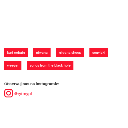
kurt cobain
nirvana
nirvana sheep
souvlaki
weezer
songs from the black hole
Obserwuj nas na instagramie:
@rytmypl