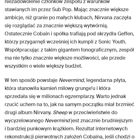
niezadowolenie członków zespołu z warunków
stawianych im przez Sub Pop. Mając znacznie większe
ambicje, niż granie po małych klubach, Nirvana zaczęła
się rozglądać za znacznie większą wytwórnią.
Ostatecznie Cobain i spółka trafiają pod skrzydła Geffen,
którzy przygarnęli wcześniej ich kumpli z Sonic Youth.
Współpracując z takim gigantem fonograficznym, zespół
ma nie tylko znacznie większe możliwości, ale przede
wszystkim o wiele większy budżet.
W ten sposób powstaje
Nevermind
, legendarna płyta,
która stanowiła kamień milowy grunge’u i która
sprzedała się w milionach egzemplarzy. Warto jednak
rzucić uchem na to, jak na samym początku miał brzmieć
drugi album Nirvany.
Sheep
w przeciwieństwie do
wycyzelowanego
Nevermind
jest znacznie brudniejszym
i bardziej punkowym krążkiem. Rezultat internetowych
rekonstrukcji pierwotnych założeń Cobaina, jeśli chodzi o