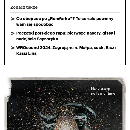
Zobacz także
Co obejrzeć po „Reniferku”? Te seriale powinny
wam się spodobać
Początki polskiego rapu: pierwsze kasety, dissy i
nadejście Scyzoryka
WROsound 2024. Zagrają m.in. Małpa, susk, Bisz i
Kasia Lins