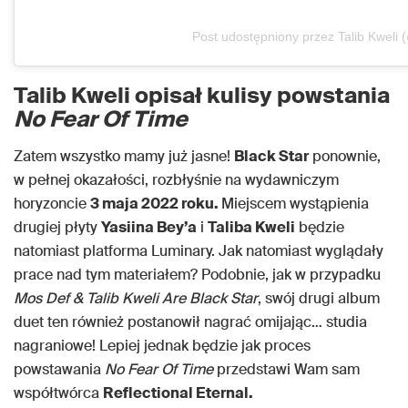
Post udostępniony przez Talib Kweli (
Talib Kweli opisał kulisy powstania
No Fear Of Time
Zatem wszystko mamy już jasne!
Black Star
ponownie,
w pełnej okazałości, rozbłyśnie na wydawniczym
horyzoncie
3 maja 2022 roku.
Miejscem wystąpienia
drugiej płyty
Yasiina Bey’a
i
Taliba Kweli
będzie
natomiast platforma Luminary. Jak natomiast wyglądały
prace nad tym materiałem? Podobnie, jak w przypadku
Mos Def & Talib Kweli Are Black Star
, swój drugi album
duet ten również postanowił nagrać omijając… studia
nagraniowe! Lepiej jednak będzie jak proces
powstawania
No Fear Of Time
przedstawi Wam sam
współtwórca
Reflectional Eternal.