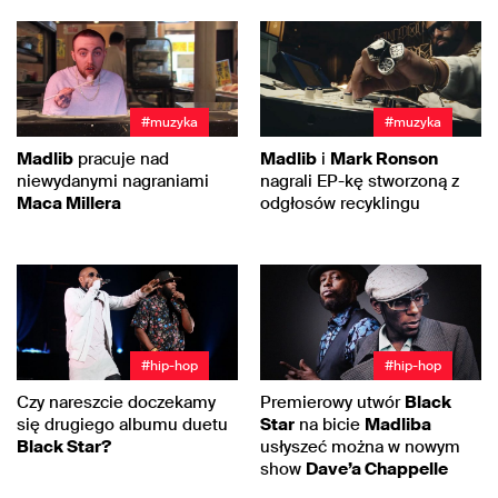
#muzyka
#muzyka
Madlib
pracuje nad
Madlib
i
Mark Ronson
niewydanymi nagraniami
nagrali EP-kę stworzoną z
Maca Millera
odgłosów recyklingu
#hip-hop
#hip-hop
Czy nareszcie doczekamy
Premierowy utwór
Black
się drugiego albumu duetu
Star
na bicie
Madliba
Black Star?
usłyszeć można w nowym
show
Dave’a Chappelle