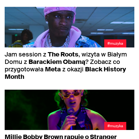
#muzyka
Jam session z
The Roots
, wizyta w Białym
Domu z
Barackiem Obamą
? Zobacz co
przygotowała
Meta
z okazji
Black History
Month
#muzyka
Millie Bobby Brown rapuje o Stranger