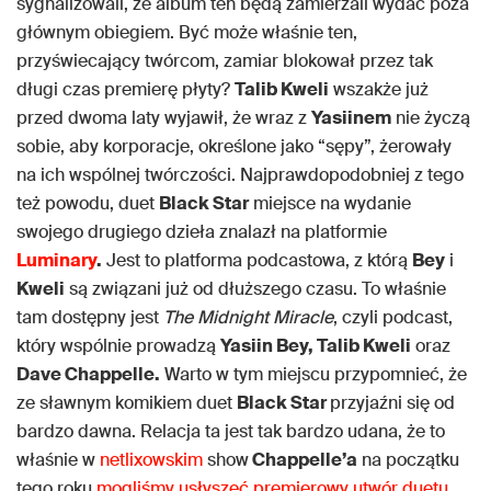
sygnalizowali, że album ten będą zamierzali wydać poza
głównym obiegiem. Być może właśnie ten,
przyświecający twórcom, zamiar blokował przez tak
długi czas premierę płyty?
Talib Kweli
wszakże już
przed dwoma laty wyjawił, że wraz z
Yasiinem
nie życzą
sobie, aby korporacje, określone jako “sępy”, żerowały
na ich wspólnej twórczości. Najprawdopodobniej z tego
też powodu, duet
Black Star
miejsce na wydanie
swojego drugiego dzieła znalazł na platformie
Luminary
.
Jest to platforma podcastowa, z którą
Bey
i
Kweli
są związani już od dłuższego czasu. To właśnie
tam dostępny jest
The Midnight Miracle
, czyli podcast,
który wspólnie prowadzą
Yasiin Bey, Talib Kweli
oraz
Dave Chappelle.
Warto w tym miejscu przypomnieć, że
ze sławnym komikiem duet
Black Star
przyjaźni się od
bardzo dawna. Relacja ta jest tak bardzo udana, że to
właśnie w
netlixowskim
show
Chappelle’a
na początku
tego roku
mogliśmy usłyszeć premierowy utwór duetu