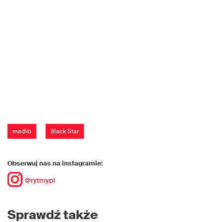
madlib
Black Star
Obserwuj nas na instagramie:
@rytmypl
Sprawdź także