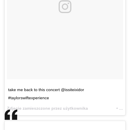
take me back to this concert @issiteixidor
#taylorswiftexperience
Zdjęcie zamieszczone przez użytkownika ⠀⠀⠀⠀⠀⠀⠀⠀⠀ • a n n a l i s a • (@afaceforreality)