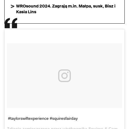
WROsound 2024. Zagrają m.in. Małpa, susk, Bisz i
Kasia Lins
#taylorswiftexperience #squiresfairday
Zdjęcie zamieszczone przez użytkownika Squires & Company (@squiresandcompany)