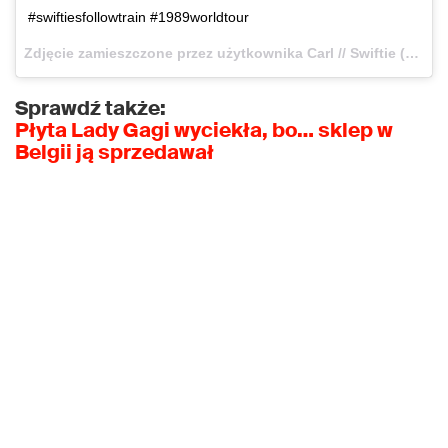
#swiftiesfollowtrain #1989worldtour
Zdjęcie zamieszczone przez użytkownika Carl // Swiftie (@almightyswiftie)
Sprawdź także:
Płyta Lady Gagi wyciekła, bo… sklep w
Belgii ją sprzedawał