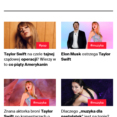
#pop
#muzyka
Taylor Swift
na czele
tajnej
Elon Musk
ostrzega
Taylor
rządowej
operacji
? Wierzy w
Swift
to
co piąty Amerykanin
#muzyka
#muzyka
Znana aktorka broni
Taylor
Dlaczego „
muzyka dla
Swift
po komentarzach o
nastolatek
” jest na topie?