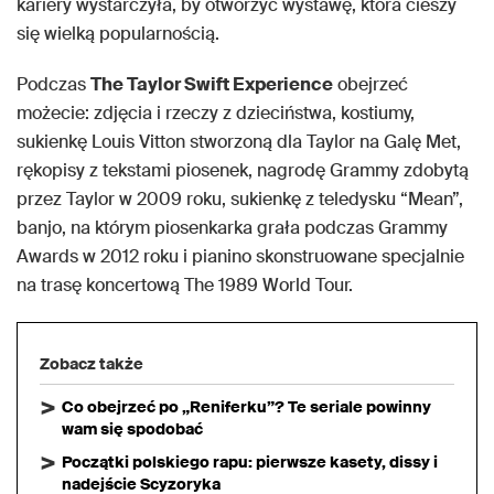
kariery wystarczyła, by otworzyć wystawę, która cieszy
się wielką popularnością.
Podczas
The Taylor Swift Experience
obejrzeć
możecie: zdjęcia i rzeczy z dzieciństwa, kostiumy,
sukienkę Louis Vitton stworzoną dla Taylor na Galę Met,
rękopisy z tekstami piosenek, nagrodę Grammy zdobytą
przez Taylor w 2009 roku, sukienkę z teledysku “Mean”,
banjo, na którym piosenkarka grała podczas Grammy
Awards w 2012 roku i pianino skonstruowane specjalnie
na trasę koncertową The 1989 World Tour.
Zobacz także
Co obejrzeć po „Reniferku”? Te seriale powinny
wam się spodobać
Początki polskiego rapu: pierwsze kasety, dissy i
nadejście Scyzoryka