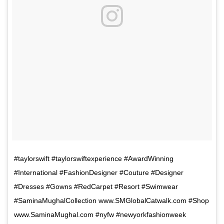
#taylorswift #taylorswiftexperience #AwardWinning
#International #FashionDesigner #Couture #Designer
#Dresses #Gowns #RedCarpet #Resort #Swimwear
#SaminaMughalCollection www.SMGlobalCatwalk.com #Shop
www.SaminaMughal.com #nyfw #newyorkfashionweek