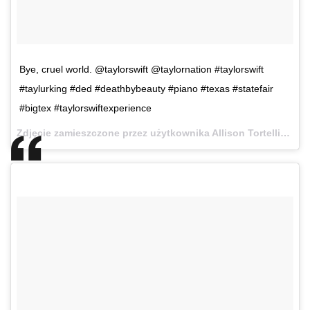
Bye, cruel world. @taylorswift @taylornation #taylorswift
#taylurking #ded #deathbybeauty #piano #texas #statefair
#bigtex #taylorswiftexperience
Zdjęcie zamieszczone przez użytkownika Allison Tortellini (@alliebee09)