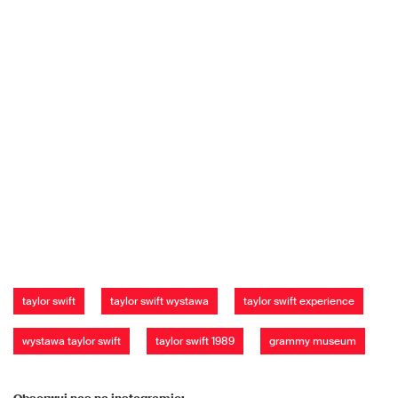
taylor swift
taylor swift wystawa
taylor swift experience
wystawa taylor swift
taylor swift 1989
grammy museum