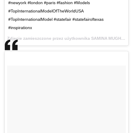
#newyork #london #paris #fashion #Models
#TopInternationalModelOfTheWorldUSA
#TopInternationalModel #statefair #statefairoftexas
#inspirationx
Zdjęcie zamieszczone przez użytkownika SAMINA MUGHAL (@saminamughal_fashiondesigner)