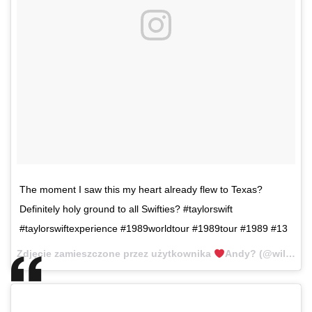
The moment I saw this my heart already flew to Texas?
Definitely holy ground to all Swifties? #taylorswift
#taylorswiftexperience #1989worldtour #1989tour #1989 #13
Zdjęcie zamieszczone przez użytkownika
Andy? (@wildestromantics13)