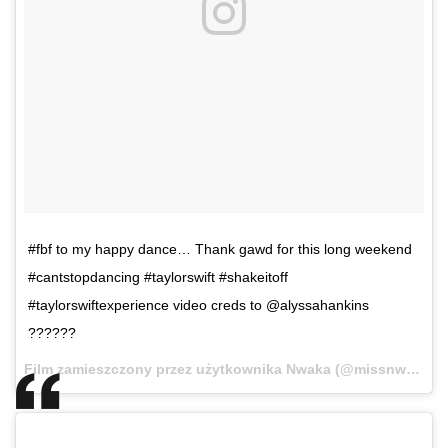
#fbf to my happy dance… Thank gawd for this long weekend
#cantstopdancing #taylorswift #shakeitoff
#taylorswiftexperience video creds to @alyssahankins
??????
Film zamieszczony przez użytkownika Nwaka (@missnwaka)
1