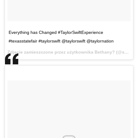
Everything has Changed #TaylorSwiftExperience
#texasstatefair #taylorswift @taylorswift @taylornation
Zdjęcie zamieszczone przez użytkownika Bethany? (@swiftkitten13)