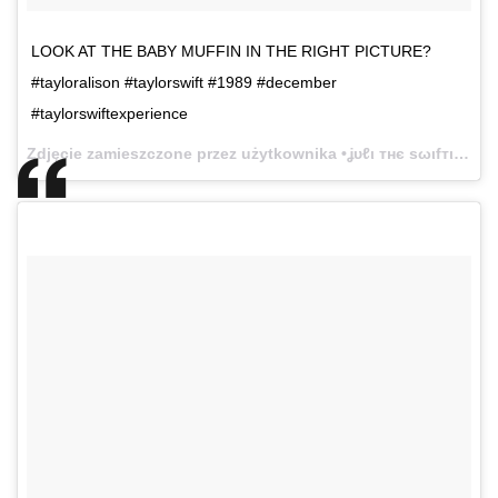
LOOK AT THE BABY MUFFIN IN THE RIGHT PICTURE?
#tayloralison #taylorswift #1989 #december
#taylorswiftexperience
Zdjęcie zamieszczone przez użytkownika •ʝυℓι тнє ѕωιfтιє• (@swiftie_strong)