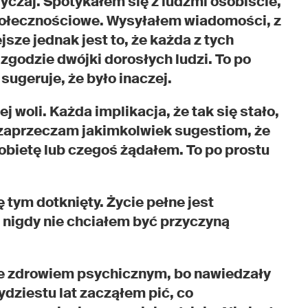
wyczaj. Spotykałem się z ludźmi osobiście,
połecznościowe. Wysyłałem wiadomości, z
sze jednak jest to, że każda z tych
 zgodzie dwójki dorosłych ludzi. To po
 sugeruje, że było inaczej.
 woli. Każda implikacja, że tak się stało,
ż zaprzeczam jakimkolwiek sugestiom, że
bietę lub czegoś żądałem. To po prostu
 tym dotknięty. Życie pełne jest
ja nigdy nie chciałem być przyczyną
e zdrowiem psychicznym, bo nawiedzały
ydziestu lat zacząłem pić, co