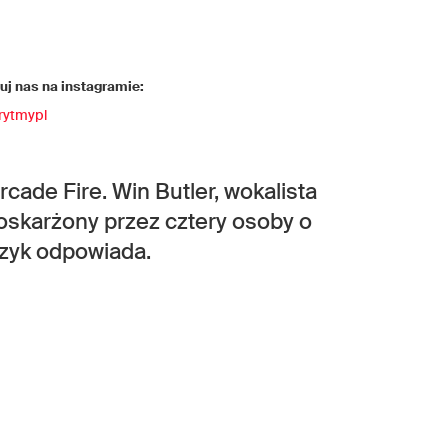
j nas na instagramie:
rytmypl
cade Fire. Win Butler, wokalista
oskarżony przez cztery osoby o
zyk odpowiada.