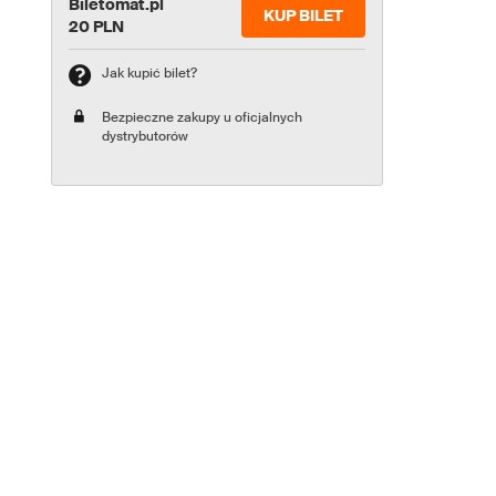
Biletomat.pl
KUP BILET
20 PLN
Jak kupić bilet?
Bezpieczne zakupy u oficjalnych
dystrybutorów