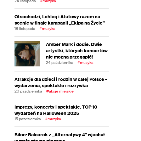
24 listopada
#muzyka
Otsochodzi, Lohleq i Atutowy razem na
scenie w finale kampanii „Ekipa na Życie”
18 listopada
#muzyka
Amber Mark i dodie. Dwie
artystki, których koncertów
nie można przegapić!
24 października
#muzyka
Atrakcje dla dzieci i rodzin w całej Polsce –
wydarzenia, spektakle i rozrywka
20 października
#akcje miejskie
Imprezy, koncerty i spektakle. TOP 10
wydarzeń na Halloween 2025
15 października
#muzyka
Bilon: Balcerek z „Alternatywy 4” wjechał
w moje struny głosowe