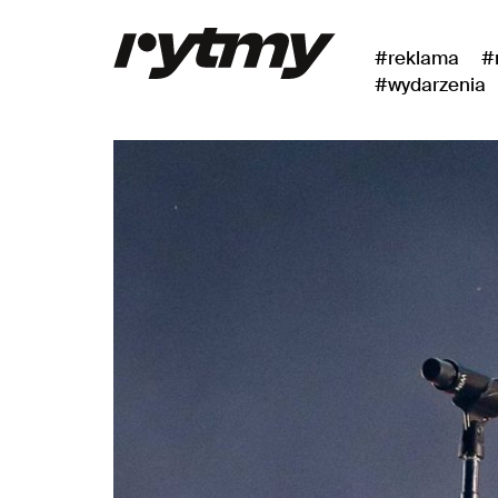
#reklama
#
#wydarzenia