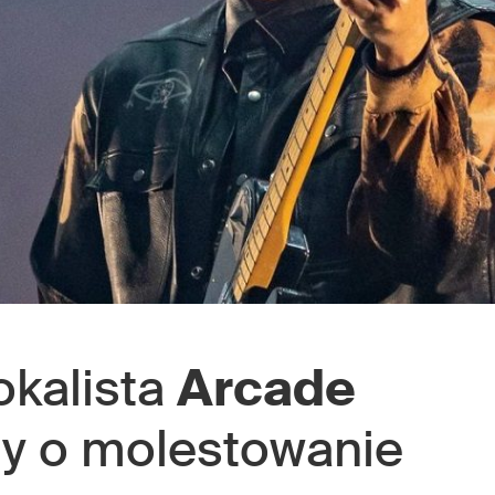
okalista
Arcade
ny o molestowanie