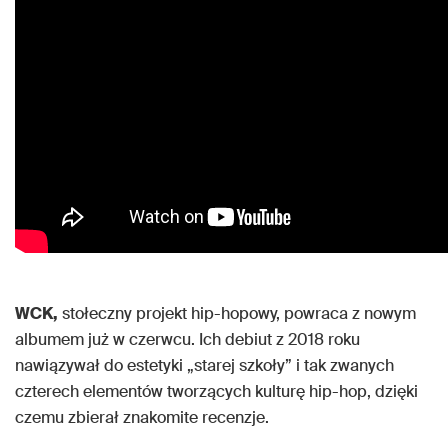
WCK,
stołeczny projekt hip-hopowy, powraca z nowym
albumem już w czerwcu. Ich debiut z 2018 roku
nawiązywał do estetyki „starej szkoły” i tak zwanych
czterech elementów tworzących kulturę hip-hop, dzięki
czemu zbierał znakomite recenzje.