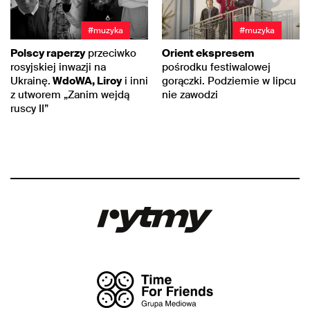
#muzyka
#muzyka
Polscy raperzy
przeciwko
Orient ekspresem
rosyjskiej inwazji na
pośrodku festiwalowej
Ukrainę.
WdoWA, Liroy
i inni
gorączki. Podziemie w lipcu
z utworem „Zanim wejdą
nie zawodzi
ruscy II”