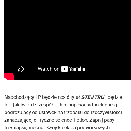
Nadchodzący LP będzie nosić tytuł
STEJ TRU
i będzie
to – jak twierdzi zespół – “hip-hopowy ładunek energii,
podróżujący od ustawek na trzepaku do rzeczywistości
zahaczającej o liryczne science-fiction. Zapnij pasy i
trzymaj się mocno! Swojska ekipa podwórkowych