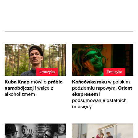
#muzyka
#muzyka
Kuba Knap
mówi o
próbie
Końcówka roku
w polskim
samobójczej
i walce z
podziemiu rapowym.
Orient
alkoholizmem
ekspresem
i
podsumowanie ostatnich
miesięcy