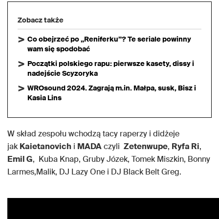
Zobacz także
Co obejrzeć po „Reniferku”? Te seriale powinny
wam się spodobać
Początki polskiego rapu: pierwsze kasety, dissy i
nadejście Scyzoryka
WROsound 2024. Zagrają m.in. Małpa, susk, Bisz i
Kasia Lins
W skład zespołu wchodzą tacy raperzy i didżeje
jak
Kaietanovich
i
MADA
czyli
Zetenwupe
,
Ryfa Ri
,
Emil G
, Kuba Knap, Gruby Józek, Tomek Miszkin, Bonny
Larmes,Malik, DJ Lazy One i DJ Black Belt Greg.