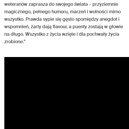
weteranów zaprasza do swojego świata – przyziemnie
magicznego, pełnego humoru, marzeń i wolności mimo
wszystko. Prawda sypie się gęsto spomiędzy anegdot i
wspomnień, żarty dają flavour, a puenty zostają w głowie
na długo. Wszystko z życia wzięte i dla pochwały życia
zrobione.”