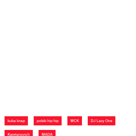
kuba knap
polski hip hip
WCK
DJ Lazy One
Kaietanovich
MADA