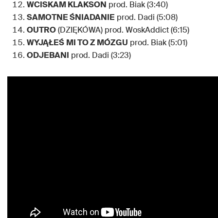
WCISKAM KLAKSON
prod. Biak (3:40)
SAMOTNE ŚNIADANIE
prod. Dadi (5:08)
OUTRO
(DZIĘKÓWA) prod. WoskAddict (6:15)
WYJĄŁEŚ
MI TO Z MÓZGU
prod. Biak (5:01)
ODJEBANI
prod. Dadi (3:23)