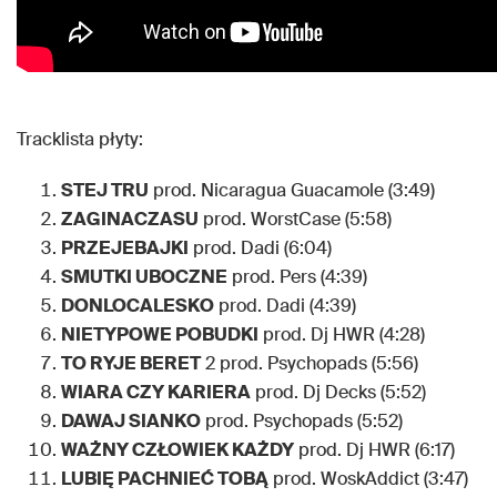
Tracklista płyty:
STEJ TRU
prod. Nicaragua Guacamole (3:49)
ZAGINACZASU
prod. WorstCase (5:58)
PRZEJEBAJKI
prod. Dadi (6:04)
SMUTKI UBOCZNE
prod. Pers (4:39)
DONLOCALESKO
prod. Dadi (4:39)
NIETYPOWE POBUDKI
prod. Dj HWR (4:28)
TO RYJE BERET
2 prod. Psychopads (5:56)
WIARA CZY KARIERA
prod. Dj Decks (5:52)
DAWAJ SIANKO
prod. Psychopads (5:52)
WAŻNY CZŁOWIEK KAŻDY
prod. Dj HWR (6:17)
LUBIĘ PACHNIEĆ TOBĄ
prod. WoskAddict (3:47)