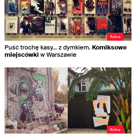
#ulica
Puść trochę kasy… z dymkiem.
Komiksowe
miejscówki
w Warszawie
#ulica