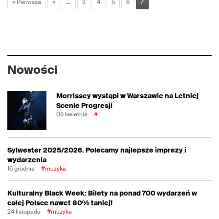
« Pierwsza
«
...
3
4
5
6
7
Nowości
Morrissey wystąpi w Warszawie na Letniej
Scenie Progresji
05 kwietnia
#
Sylwester 2025/2026. Polecamy najlepsze imprezy i
wydarzenia
16 grudnia
#muzyka
Kulturalny Black Week: Bilety na ponad 700 wydarzeń w
całej Polsce nawet 80% taniej!
24 listopada
#muzyka