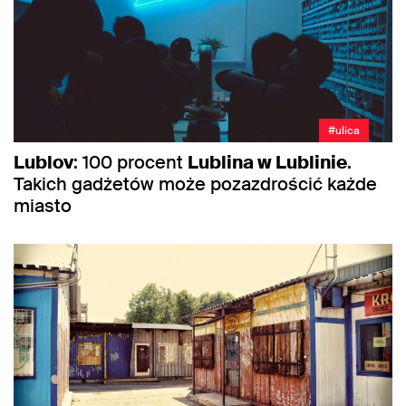
#ulica
Lublov
: 100 procent
Lublina w Lublinie
.
Takich gadżetów może pozazdrościć każde
miasto