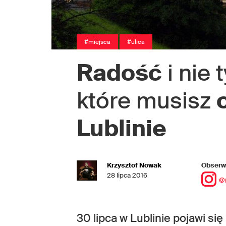
#miejsca
#ulica
Radość
i nie 
które musisz
Lublinie
Krzysztof Nowak
Obserwu
28 lipca 2016
@
30 lipca w Lublinie pojawi si