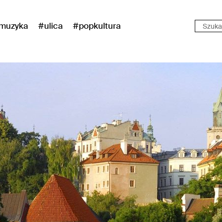
muzyka
#ulica
#popkultura