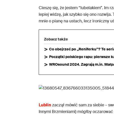
Cieszę się, że jestem “lubelakiem”. Im 
lepiej widzę, jak szybko się ono rozwija. 
mnie o pianę na ustach, lecz ironiczny
Zobacz także
Co obejrzeć po „Reniferku”? Te ser
Początki polskiego rapu: pierwsze ka
WROsound 2024. Zagrają m.in. Małpa,
Lublin
zaczął mówić sam za siebie – swoj
Innymi Brzmieniami) mógłby oczarować 