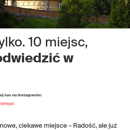
tylko. 10 miejsc,
odwiedzić w
j nas na instagramie:
rytmypl
ę nowe, ciekawe miejsce – Radość, ale już