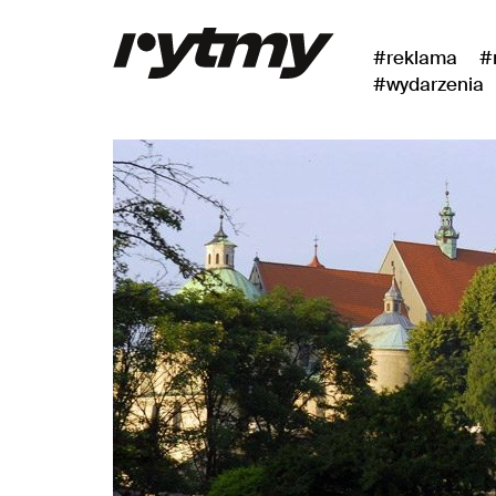
#reklama
#
#wydarzenia