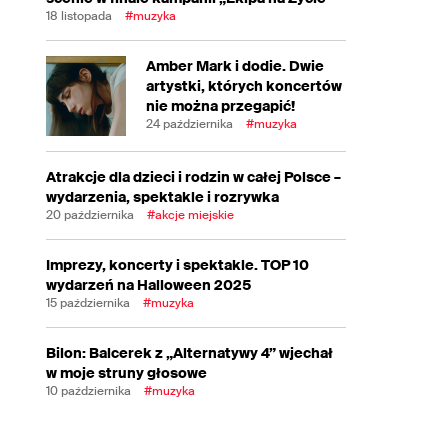
18 listopada
#muzyka
Amber Mark i dodie. Dwie
artystki, których koncertów
nie można przegapić!
24 października
#muzyka
Atrakcje dla dzieci i rodzin w całej Polsce –
wydarzenia, spektakle i rozrywka
20 października
#akcje miejskie
Imprezy, koncerty i spektakle. TOP 10
wydarzeń na Halloween 2025
15 października
#muzyka
Bilon: Balcerek z „Alternatywy 4” wjechał
w moje struny głosowe
10 października
#muzyka