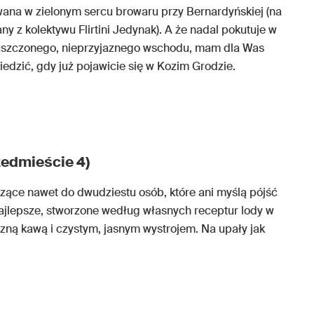
wana w zielonym sercu browaru przy Bernardyńskiej (na
any z kolektywu Flirtini Jedynak). A że nadal pokutuje w
uszczonego, nieprzyjaznego wschodu, mam dla Was
iedzić, gdy już pojawicie się w Kozim Grodzie.
edmieście 4)
iczące nawet do dwudziestu osób, które ani myślą pójść
 najlepsze, stworzone według własnych receptur lody w
zną kawą i czystym, jasnym wystrojem. Na upały jak