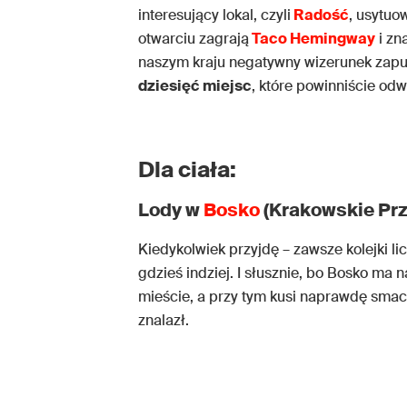
interesujący lokal, czyli
Radość
, usytuo
otwarciu zagrają
Taco Hemingway
i zn
naszym kraju negatywny wizerunek zap
dziesięć miejsc
, które powinniście odw
Dla ciała:
Lody w
Bosko
(Krakowskie Prz
Kiedykolwiek przyjdę – zawsze kolejki l
gdzieś indziej. I słusznie, bo Bosko ma
mieście, a przy tym kusi naprawdę smac
znalazł.