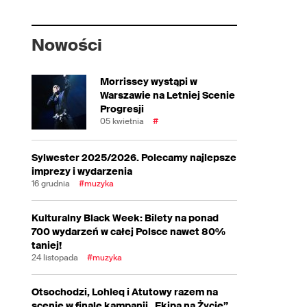
Nowości
Morrissey wystąpi w
Warszawie na Letniej Scenie
Progresji
05 kwietnia
#
Sylwester 2025/2026. Polecamy najlepsze
imprezy i wydarzenia
16 grudnia
#muzyka
Kulturalny Black Week: Bilety na ponad
700 wydarzeń w całej Polsce nawet 80%
taniej!
24 listopada
#muzyka
Otsochodzi, Lohleq i Atutowy razem na
scenie w finale kampanii „Ekipa na Życie”