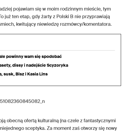
rzadziej pojawiam się w moim rodzinnym mieście, tym
To już ten etap, gdy żarty z Polski B nie przyprawiają
 uśmiech, kwitujący niewiedzę rozmówcy/komentatora.
iale powinny wam się spodobać
sety, dissy i nadejście Scyzoryka
 susk, Bisz i Kasia Lins
ą obecną ofertą kulturalną (na czele z fantastycznymi
niejednego sceptyka. Za moment zaś otworzy się nowy