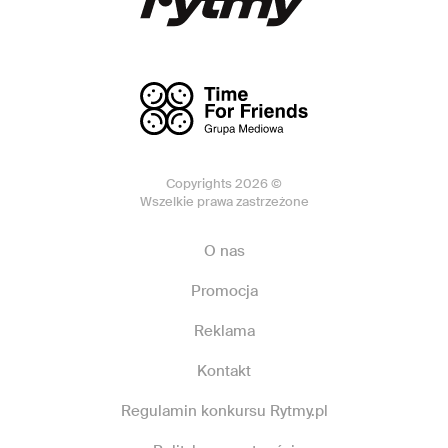
Copyrights 2026 ©
Wszelkie prawa zastrzeżone
O nas
Promocja
Reklama
Kontakt
Regulamin konkursu Rytmy.pl