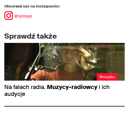
Obserwuj nas na instagramie:
@rytmypl
Sprawdź także
#muzyka
Na falach radia.
Muzycy-radiowcy
i ich
audycje