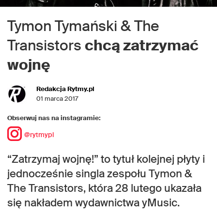
Tymon Tymański & The
Transistors
chcą zatrzymać
wojnę
Redakcja Rytmy.pl
01 marca 2017
Obserwuj nas na instagramie:
@rytmypl
“Zatrzymaj wojnę!” to tytuł kolejnej płyty i
jednocześnie singla zespołu Tymon &
The Transistors, która 28 lutego ukazała
się nakładem wydawnictwa yMusic.