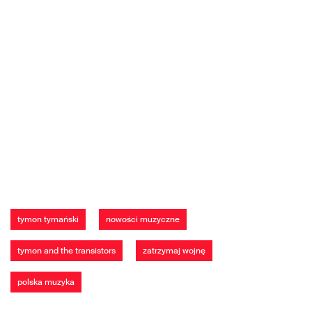
tymon tymański
nowości muzyczne
tymon and the transistors
zatrzymaj wojnę
polska muzyka