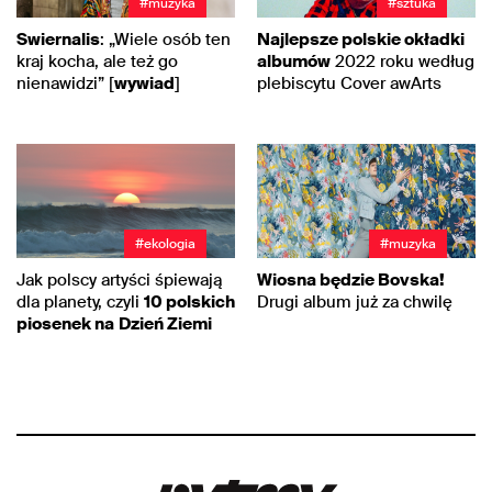
#muzyka
#sztuka
Swiernalis
: „Wiele osób ten
Najlepsze polskie okładki
kraj kocha, ale też go
albumów
2022 roku według
nienawidzi” [
wywiad
]
plebiscytu Cover awArts
#ekologia
#muzyka
Jak polscy artyści śpiewają
Wiosna będzie Bovska!
dla planety, czyli
10 polskich
Drugi album już za chwilę
piosenek na
Dzień Ziemi