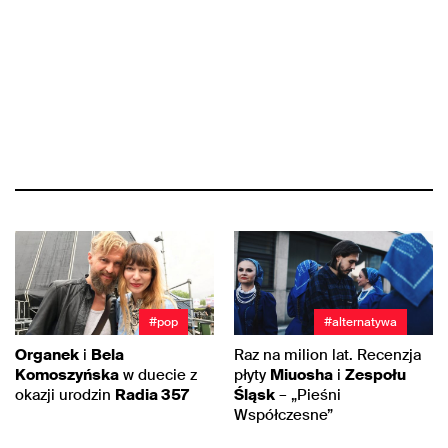
#pop
#alternatywa
Organek
i
Bela
Raz na milion lat. Recenzja
Komoszyńska
w duecie z
płyty
Miuosha
i
Zespołu
okazji urodzin
Radia 357
Śląsk
– „Pieśni
Współczesne”