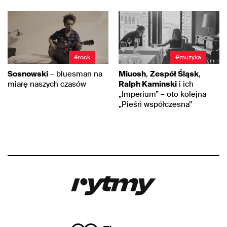
#rock
#muzyka
Sosnowski
– bluesman na
Miuosh
,
Zespół Śląsk
,
miarę naszych czasów
Ralph Kaminski
i ich
„Imperium” – oto kolejna
„Pieśń współczesna”