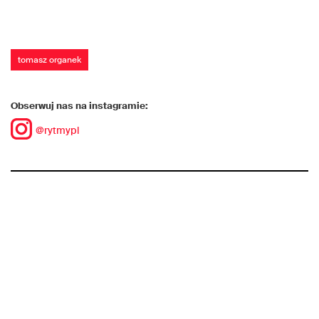
tomasz organek
Obserwuj nas na instagramie:
@rytmypl