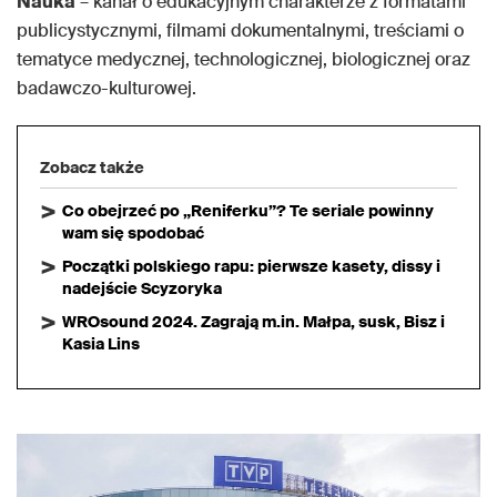
Nauka
– kanał o edukacyjnym charakterze z formatami
publicystycznymi, filmami dokumentalnymi, treściami o
tematyce medycznej, technologicznej, biologicznej oraz
badawczo-kulturowej.
Zobacz także
Co obejrzeć po „Reniferku”? Te seriale powinny
wam się spodobać
Początki polskiego rapu: pierwsze kasety, dissy i
nadejście Scyzoryka
WROsound 2024. Zagrają m.in. Małpa, susk, Bisz i
Kasia Lins