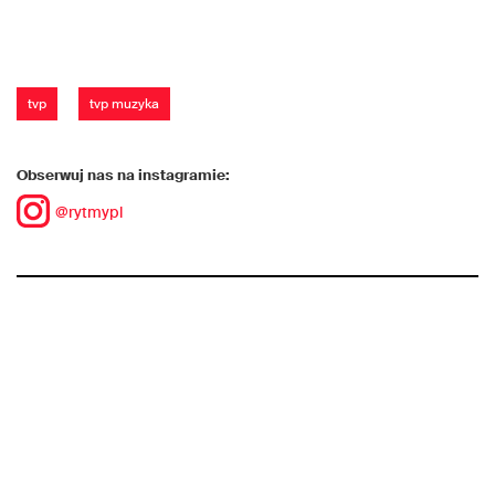
tvp
tvp muzyka
Obserwuj nas na instagramie:
@rytmypl