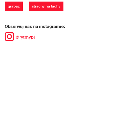
grabaż
strachy na lachy
Obserwuj nas na instagramie:
@rytmypl