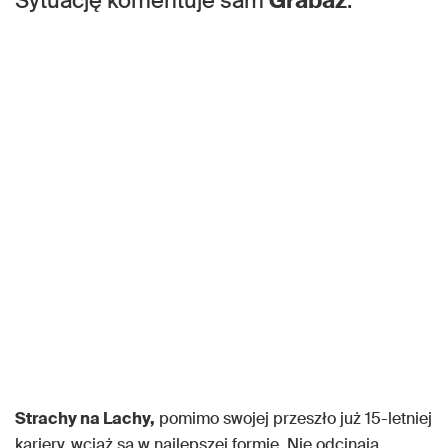
Sytuację komentuje sam
Grabaż
.
Strachy na Lachy,
pomimo swojej przeszło już 15-letniej
kariery, wciąż są w najlepszej formie. Nie odcinają