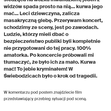
widzów spada prosto na nią… kurwa jego
mać… Leci dziewczyna, z
alicza
masakryczną glebę. Przerywam koncert,
schodzimy ze sceny, jest po zawodach.
Ludzie, którzy mieli dbać o
bezpieczeństwo publiki byli kompletnie
nie przygotowani do tej pracy. 100%
amatorka. Po koncercie próbowali mi
tłumaczyć, że było ich za mało. Kurwa
mać! To jebie kryminałem! W
Świebodzicach było o krok od tragedii.
W komentarzu pod postem znajdziecie film
przedstawiający przebieg sytuacji pod sceną.