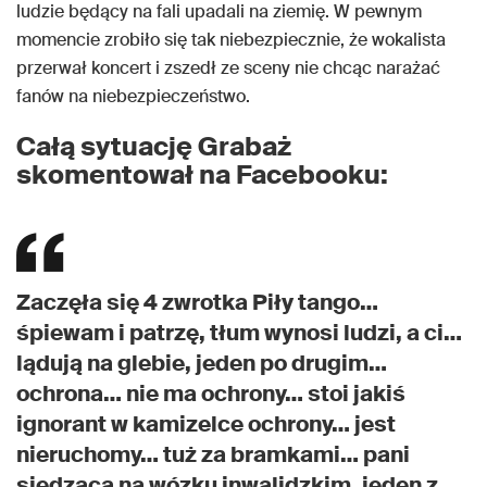
ludzie będący na fali upadali na ziemię. W pewnym
momencie zrobiło się tak niebezpiecznie, że wokalista
przerwał koncert i zszedł ze sceny nie chcąc narażać
fanów na niebezpieczeństwo.
Całą sytuację Grabaż
skomentował na Facebooku:
Zaczęła się 4 zwrotka Piły tango…
śpiewam i patrzę, tłum wynosi ludzi, a ci…
lądują na glebie, jeden po drugim…
ochrona… nie ma ochrony… stoi jakiś
ignorant w kamizelce ochrony… jest
nieruchomy… tuż za bramkami… pani
siedząca na wózku inwalidzkim, jeden z