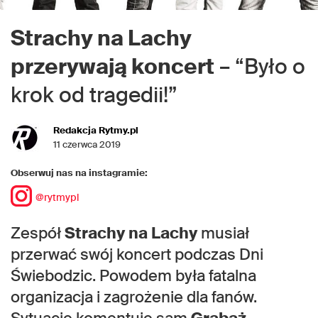
Strachy na Lachy
przerywają koncert
– “Było o
krok od tragedii!”
Redakcja Rytmy.pl
11 czerwca 2019
Obserwuj nas na instagramie:
@rytmypl
Zespół
Strachy na Lachy
musiał
przerwać swój koncert podczas Dni
Świebodzic. Powodem była fatalna
organizacja i zagrożenie dla fanów.