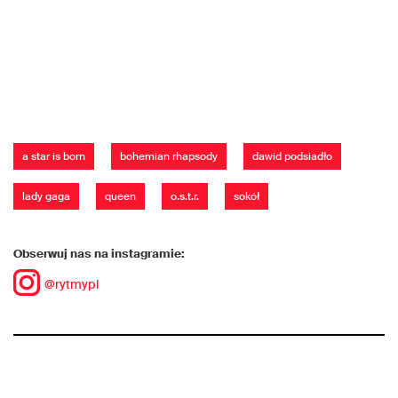
a star is born
bohemian rhapsody
dawid podsiadło
lady gaga
queen
o.s.t.r.
sokół
Obserwuj nas na instagramie:
@rytmypl