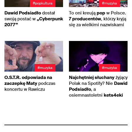
#popkultura
#muzyka
Dawid Podsiadło
dostał
To oni kreują
pop
w Polsce.
swoją postać w
„Cyberpunk
7 producentów
, którzy kryją
2077”
się za wielkimi nazwiskami
#muzyka
#muzyka
O.S.T.R.
odpowiada na
Najchętniej słuchany
żyjący
zaczepkę Maty
podczas
Polak na Spotify? Nie
Dawid
koncertu w Rawiczu
Podsiadło
, a
osiemnastoletni
kets4eki