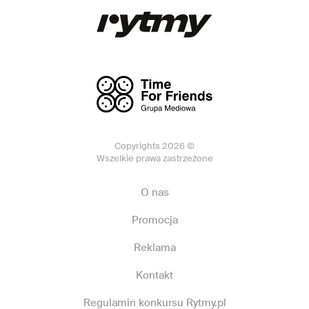
Copyrights 2026 ©
Wszelkie prawa zastrzeżone
O nas
Promocja
Reklama
Kontakt
Regulamin konkursu Rytmy.pl