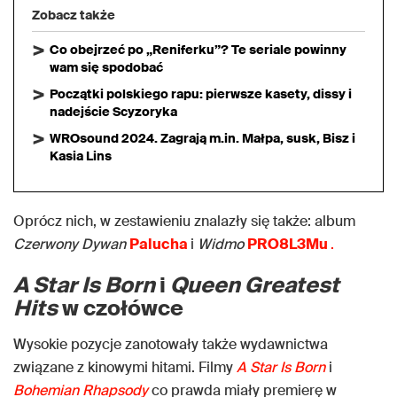
Zobacz także
Co obejrzeć po „Reniferku”? Te seriale powinny
wam się spodobać
Początki polskiego rapu: pierwsze kasety, dissy i
nadejście Scyzoryka
WROsound 2024. Zagrają m.in. Małpa, susk, Bisz i
Kasia Lins
Oprócz nich, w zestawieniu znalazły się także: album
Czerwony Dywan
Palucha
i
Widmo
PRO8L3Mu
.
A Star Is Born
i
Queen Greatest
Hits
w czołówce
Wysokie pozycje zanotowały także wydawnictwa
związane z kinowymi hitami. Filmy
A Star Is Born
i
Bohemian Rhapsody
co prawda miały premierę w