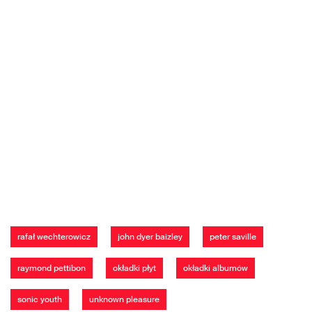
rafał wechterowicz
john dyer baizley
peter saville
raymond pettibon
okładki płyt
okładki albumów
sonic youth
unknown pleasure