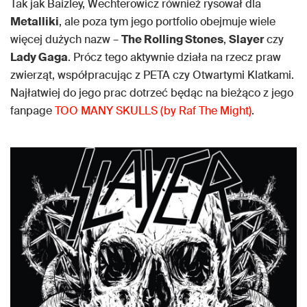
Tak jak Baizley, Wechterowicz również rysował dla
Metalliki
, ale poza tym jego portfolio obejmuje wiele
więcej dużych nazw –
The Rolling Stones
,
Slayer
czy
Lady Gaga
. Prócz tego aktywnie działa na rzecz praw
zwierząt, współpracując z PETA czy Otwartymi Klatkami.
Najłatwiej do jego prac dotrzeć będąc na bieżąco z jego
fanpage
TOO MANY SKULLS (by Raf The Might)
.