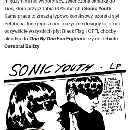
między nimi nić współpracy, zwieńczona okładką do
Goo
, która przyozdabia 90% merchu
Sonic Youth
.
Sama praca to zresztą typowo komiksowy, szorstki styl
Pettibona. Inne jego znane muzyczne designy to, prócz
oczywiście wszystkich płyt Black Flag i OFF!, choćby
okładka do
One By One
Foo Fighters
czy do debiutu
Cerebral Ballzy
.