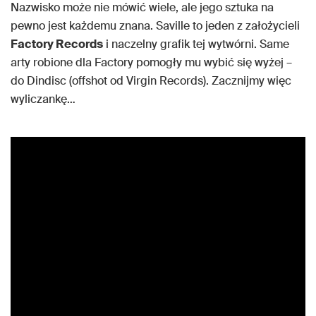
Nazwisko może nie mówić wiele, ale jego sztuka na
pewno jest każdemu znana. Saville to jeden z założycieli
Factory Records
i naczelny grafik tej wytwórni. Same
arty robione dla Factory pomogły mu wybić się wyżej –
do Dindisc (offshot od Virgin Records). Zacznijmy więc
wyliczankę…