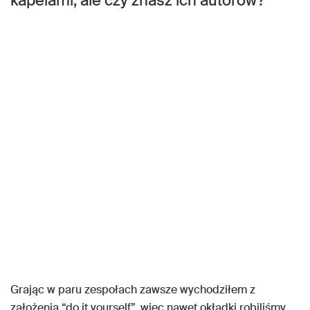
kapelami, ale czy znasz ich autorów?
Grając w paru zespołach zawsze wychodziłem z
założenia “do it yourself”, więc nawet okładki robiliśmy