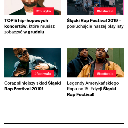
#muzyka
#festiwale
TOP 5 hip-hopowych
Śląski Rap Festival 2019
–
koncertów
, które musisz
posłuchajcie naszej playlisty
zobaczyć
w grudniu
#festiwale
#festiwale
Coraz silniejszy skład
Śląski
Legendy Amerykańskiego
Rap Festival 2019!
Rapu na 15. Edycji
Śląski
Rap Festival!