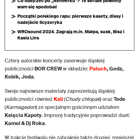
Co obejrzeć po „Reniferku”? Te seriale powinny
wam się spodobać
Początki polskiego rapu: pierwsze kasety, dissy i
nadejście Scyzoryka
WROsound 2024. Zagrają m.in. Małpa, susk, Bisz i
Kasia Lins
Cztery autorskie koncerty zaserwuje śląskiej
publiczności
BOR CREW
w składzie:
Paluch
, Gedz,
Kobik, Joda
.
Swoje najnowsze materiały zaprezentują śląskiej
publiczności również
Kali
(
Chudy chłopak
) oraz
Tede
(
Karmagedon
) ze specjalnym gościnnym udziałem
Księcia Kapoty
. Imprezę tradycyjnie poprowadzi duet:
Kamel & Dj Roka
.
W trakcie festiwalu nie zabraknie także drugiej, mniejszej