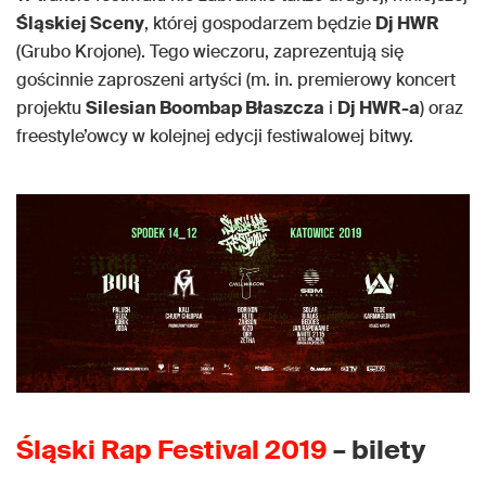
Śląskiej Sceny
, której gospodarzem będzie
Dj HWR
(Grubo Krojone). Tego wieczoru, zaprezentują się
gościnnie zaproszeni artyści (m. in. premierowy koncert
projektu
Silesian Boombap Błaszcza
i
Dj HWR-a
) oraz
freestyle’owcy w kolejnej edycji festiwalowej bitwy.
Śląski Rap Festival 2019
– bilety