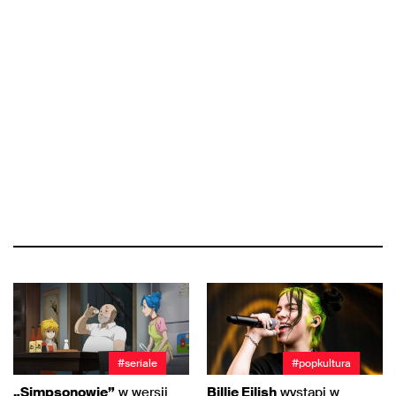
#seriale
#popkultura
„Simpsonowie”
w wersji
Billie Eilish
wystąpi w