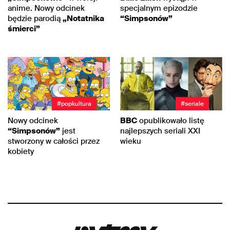
anime. Nowy odcinek
specjalnym epizodzie
będzie parodią
„Notatnika
“Simpsonów”
śmierci”
#popkultura
#seriale
Nowy odcinek
BBC
opublikowało listę
“Simpsonów”
jest
najlepszych seriali XXI
stworzony w całości przez
wieku
kobiety