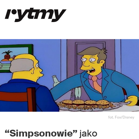
fot. Fox/Disney
“Simpsonowie”
jako