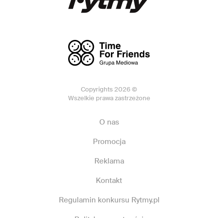
Copyrights 2026 ©
Wszelkie prawa zastrzeżone
O nas
Promocja
Reklama
Kontakt
Regulamin konkursu Rytmy.pl