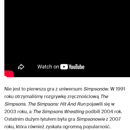
Nie jest to pierwsza gra z uniwersum
Simpsonów
. W 1991
roku otrzymaliśmy rozgrywkę zręcznościową
The
Simpsons
.
The Simpsons: Hit And Run
pojawili się w
2003 roku, a
The Simpsons Wrestling
podbili 2004 rok.
Ostatnim dużym tytułem była gra
Simpsonowie
z 2007
roku, która również zyskała ogromną popularność.