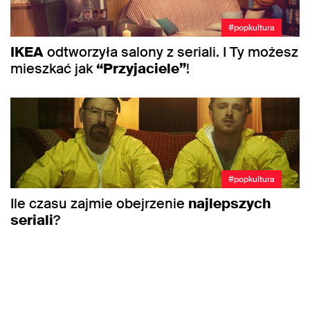
#popkultura
IKEA
odtworzyła salony z seriali. I Ty możesz
mieszkać jak
“Przyjaciele”
!
#popkultura
Ile czasu zajmie obejrzenie
najlepszych
seriali
?