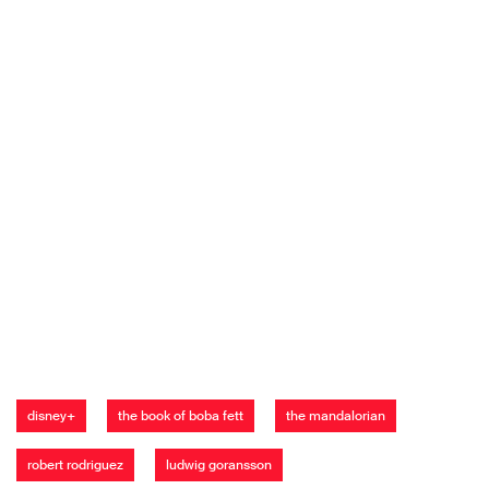
disney+
the book of boba fett
the mandalorian
robert rodriguez
ludwig goransson