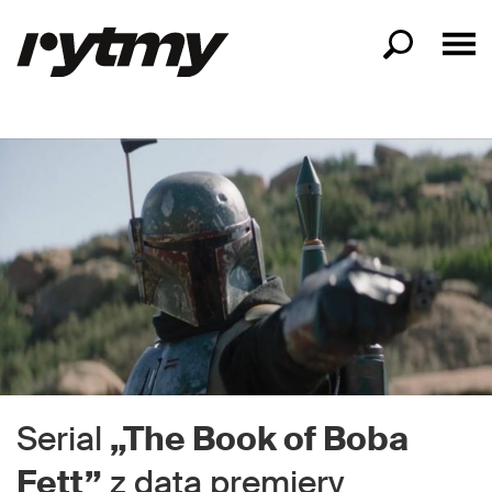
Serial
„The Book of Boba
Fett”
z datą premiery