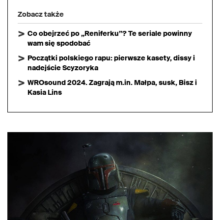
Zobacz także
Co obejrzeć po „Reniferku”? Te seriale powinny
wam się spodobać
Początki polskiego rapu: pierwsze kasety, dissy i
nadejście Scyzoryka
WROsound 2024. Zagrają m.in. Małpa, susk, Bisz i
Kasia Lins