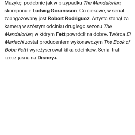
Muzykę, podobnie jak w przypadku
The Mandalorian
,
skomponuje
Ludwig Göransson
. Co ciekawe, w serial
zaangażowany jest
Robert Rodriguez
. Artysta stanął za
kamerą w szóstym odcinku drugiego sezonu
The
Mandalorian
, w którym
Fett
powrócił na dobre. Twórca
El
Mariachi
został producentem wykonawczym
The Book of
Boba Fett
i wyreżyserował kilka odcinków. Serial trafi
rzecz jasna na
Disney+
.