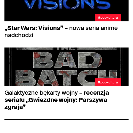
#popkultura
„Star Wars: Visions”
– nowa seria anime
nadchodzi
#popkultura
Galaktyczne bękarty wojny –
recenzja
serialu „Gwiezdne wojny: Parszywa
zgraja”