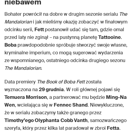
niebawem
Bohater powrócił na dobre w drugim sezonie serialu
The
Mandalorian
i jak mieliśmy okazję zobaczyć w finałowym
odcinku serii,
Fett
postanowił udać się tam, gdzie omal
przed laty nie zginął – na pustynną planetę
Tattooine
.
Boba
prawdopodobnie spróbuje stworzyć swoje własne,
kryminalne imperium, co mogą sugerować wydarzenia
ze wspomnianego, ostatniego odcinka drugiego sezonu
The Mandalorian
.
Data premiery
The Book of Boba Fett
została
wyznaczona na
29 grudnia
. W roli głównej pojawi się
Temuera Morrison
, a partnerować mu będzie
Ming-Na
Wen
, wcielająca się w
Fennec Shand
. Niewykluczone,
że w serialu zobaczymy także granego przez
Timothy’ego Olyphanta
Cobb Vanth
, samozwańczego
szeryfa, który przez kilka lat paradował w zbroi
Fetta
.