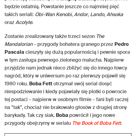
będzie ostatnią. Powstanie jeszcze co najmniej pięć
takich seriali:
Obi-Wan Kenobi
,
Andor
,
Lando
,
Ahsoka
oraz
Acolyte
.
Zostanie zrealizowany także trzeci sezon
The
Mandalorian
– przygody bohatera granego przez
Pedro
Pascala
cieszyły się dużą popularnością i pewnie spora
w tym zasługa pewnego zielonego malucha. Najpierw
przyjdzie nam jednak nieco zbliżyć się do innego łowcy
nagród, który w uniwersum po raz pierwszy pojawił się
1980 roku.
Boba Fett
otrzymał swój serial dosyć
niespodziewanie i kiedy pojawiały się plotki o powrocie
tej postaci – najpierw w osobnym filmie – fani byli raczej
na “tak”, chociaż nie brakowało głosów z drugiej strony
barykady. Tak czy siak,
Boba
powrócił i jego nowe
przygody obejrzymy w serialu
The Book of Boba Fett
.