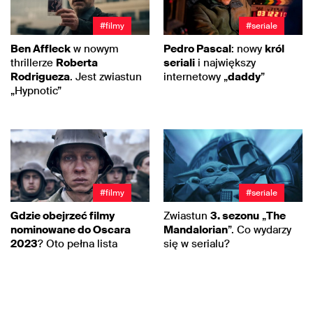
#filmy
#seriale
Ben Affleck
w nowym
Pedro Pascal
: nowy
król
thrillerze
Roberta
seriali
i największy
Rodrigueza
. Jest zwiastun
internetowy „
daddy
”
„Hypnotic”
#filmy
#seriale
Gdzie obejrzeć filmy
Zwiastun
3. sezonu
„
The
nominowane do Oscara
Mandalorian
”. Co wydarzy
2023
? Oto pełna lista
się w serialu?