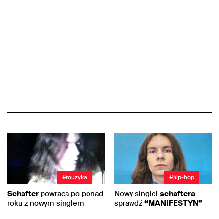
#muzyka
#hip-hop
Schafter
powraca po ponad
Nowy singiel
schaftera
–
roku z nowym singlem
sprawdź
“MANIFESTYN”