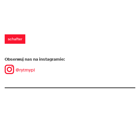
schafter
Obserwuj nas na instagramie:
@rytmypl