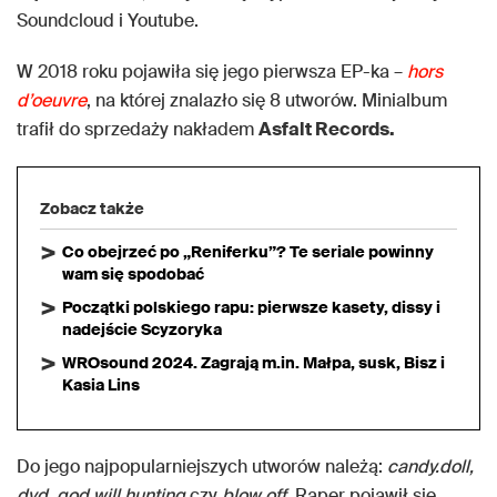
Soundcloud i Youtube.
W 2018 roku pojawiła się jego pierwsza EP-ka –
hors
d’oeuvre
, na której znalazło się 8 utworów. Minialbum
trafił do sprzedaży nakładem
Asfalt Records.
Zobacz także
Co obejrzeć po „Reniferku”? Te seriale powinny
wam się spodobać
Początki polskiego rapu: pierwsze kasety, dissy i
nadejście Scyzoryka
WROsound 2024. Zagrają m.in. Małpa, susk, Bisz i
Kasia Lins
Do jego najpopularniejszych utworów należą:
candy.doll,
dvd
,
god will hunting
czy
blow off
. Raper pojawił się