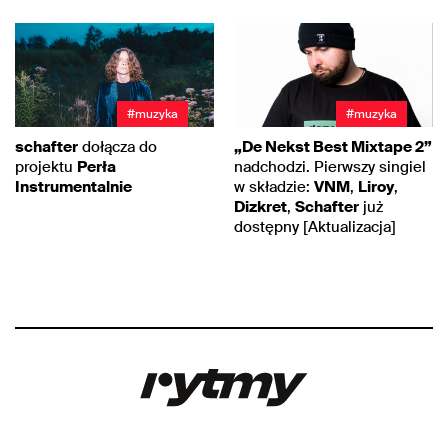
#muzyka
#muzyka
„De Nekst Best Mixtape 2”
schafter
dołącza do
nadchodzi. Pierwszy singiel
projektu
Perła
w składzie:
VNM
,
Liroy
,
Instrumentalnie
Dizkret
,
Schafter
już
dostępny [Aktualizacja]