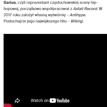
Sarius
, czyli reprezentant częstochowskiej sceny hip-
hopowej, początkowo współpracował z
Asfalt Record
. W
2017 roku założył własną wytwórnię –
Antihype
.
Posłuchajcie jego największego hitu –
Wiking
: