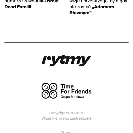
numerze zawodnika
Brain
wizje i przestrzega, by nigdy
Dead Familii
nie zostać
„Adamem
Sławnym”
Copyrights 2026 ©
Wszelkie prawa zastrzeżone
O nas