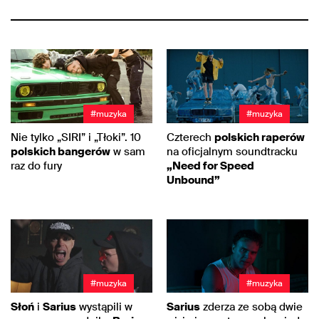
#muzyka
#muzyka
Nie tylko „SIRI” i „Tłoki”. 10
Czterech
polskich raperów
polskich bangerów
w sam
na oficjalnym soundtracku
raz do fury
„Need for Speed
Unbound”
#muzyka
#muzyka
Słoń
i
Sarius
wystąpili w
Sarius
zderza ze sobą dwie