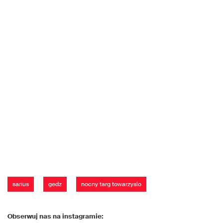
sarius
gedz
nocny targ towarzyslo
Obserwuj nas na instagramie: