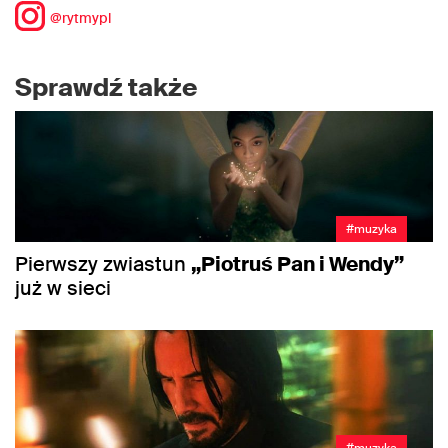
@rytmypl
Sprawdź także
#muzyka
Pierwszy zwiastun
„Piotruś Pan i Wendy”
już w sieci
#muzyka