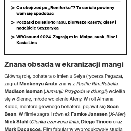
Co obejrzeć po „Reniferku”? Te seriale powinny
wam się spodobać
Początki polskiego rapu: pierwsze kasety, dissy i
nadejście Scyzoryka
WROsound 2024. Zagrają m.in. Małpa, susk, Bisz i
Kasia Lins
Znana obsada w ekranizacji mangi
Główną rolę, bohatera o imieniu Seiya (rycerza Pegaza),
zagrał
Mackenyu Arata
znany z
Pacific Rim:Rebelia
.
Madison Iseman
(
Jumanji: Przygoda w dżungli
) wcieliła
się w Siennę, młode wcielenie Ateny. W roli Almana
Kiddo, mentora głównego bohatera, pojawił się
Sean
Bean
. W filmie zagrali również
Famke Janssen
(
X-Men
),
Nick Stahl
(
Cienka czerwona linia
),
Diego Tinoco
oraz
Mark Dacascos
. Film fabularny wyprodukowały studia