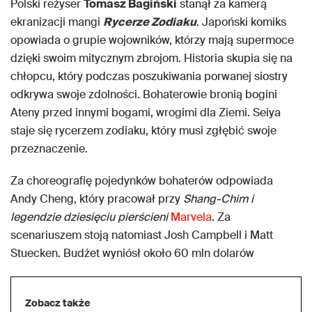
Polski reżyser
Tomasz Bagiński
stanął za kamerą
ekranizacji mangi
Rycerze Zodiaku
. Japoński komiks
opowiada o grupie wojowników, którzy mają supermoce
dzięki swoim mitycznym zbrojom. Historia skupia się na
chłopcu, który podczas poszukiwania porwanej siostry
odkrywa swoje zdolności. Bohaterowie bronią bogini
Ateny przed innymi bogami, wrogimi dla Ziemi. Seiya
staje się rycerzem zodiaku, który musi zgłębić swoje
przeznaczenie.
Za choreografię pojedynków bohaterów odpowiada
Andy Cheng, który pracował przy
Shang-Chim i
legendzie dziesięciu pierścieni
Marvela
. Za
scenariuszem stoją natomiast Josh Campbell i Matt
Stuecken. Budżet wyniósł około 60 mln dolarów
Zobacz także