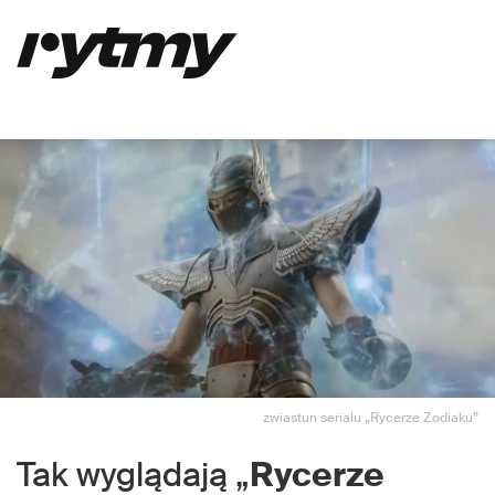
zwiastun serialu „Rycerze Zodiaku”
Tak wyglądają „
Rycerze