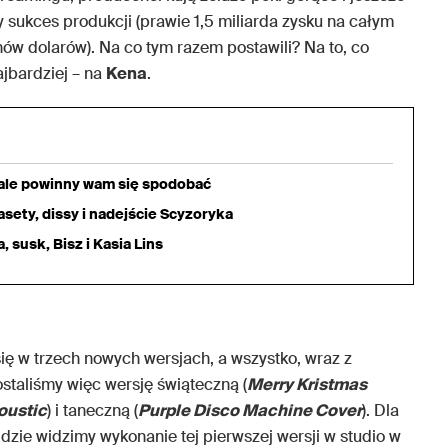
y sukces produkcji (prawie 1,5 miliarda zysku na całym
nów dolarów). Na co tym razem postawili? Na to, co
jbardziej – na
Kena
.
iale powinny wam się spodobać
sety, dissy i nadejście Scyzoryka
 susk, Bisz i Kasia Lins
ię w trzech nowych wersjach, a wszystko, wraz z
ostaliśmy więc wersję świąteczną (
Merry Kristmas
oustic
) i taneczną (
Purple Disco Machine Cover
). Dla
dzie widzimy wykonanie tej pierwszej wersji w studio w