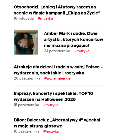
Otsochodzi, Lohleq i Atutowy razem na
scenie w finale kampanii „Ekipa na Życie”
18 listopada
#muzyka
Amber Mark i dodie. Dwie
artystki, których koncertów
nie można przegapić!
24 października
#muzyka
Atrakcje dla dzieci i rodzin w całej Polsce –
wydarzenia, spektakle i rozrywka
20 października
#akcje miejskie
Imprezy, koncerty i spektakle. TOP 10
wydarzeń na Halloween 2025
15 października
#muzyka
Bilon: Balcerek z „Alternatywy 4” wjechał
w moje struny głosowe
10 października
#muzyka