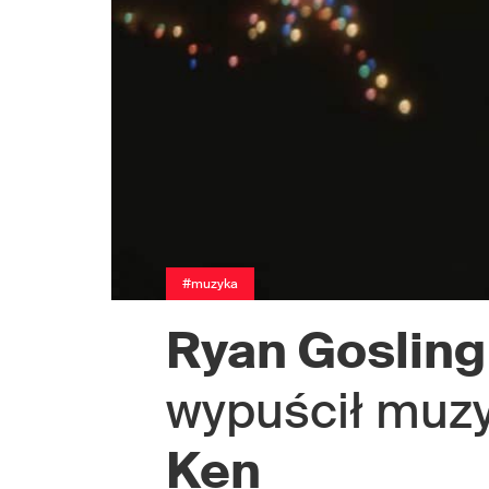
#muzyka
Ryan Gosling
wypuścił muzy
Ken