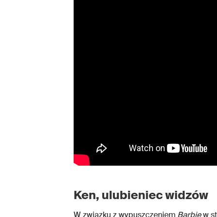
Ken, ulubieniec widzów
W związku z wypuszczeniem
Barbie
w st