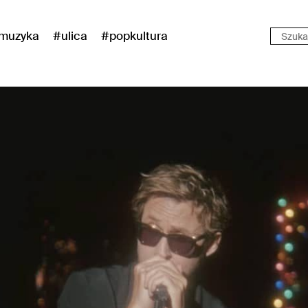
muzyka
#ulica
#popkultura