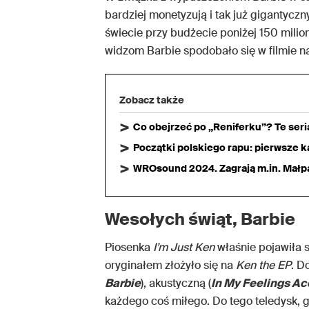
bardziej monetyzują i tak już gigantyczn
świecie przy budżecie poniżej 150 milio
widzom Barbie spodobało się w filmie na
Zobacz także
Co obejrzeć po „Reniferku”? Te ser
Początki polskiego rapu: pierwsze ka
WROsound 2024. Zagrają m.in. Małpa,
Wesołych świąt, Barbie
Piosenka
I’m Just Ken
właśnie pojawiła s
oryginałem złożyło się na
Ken the EP
. D
Barbie
), akustyczną (
In My Feelings Ac
każdego coś miłego. Do tego teledysk, g