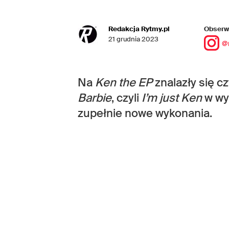
Redakcja Rytmy.pl
Obserwu
21 grudnia 2023
@
Na
Ken the EP
znalazły się c
Barbie
, czyli
I’m just Ken
w wyk
zupełnie nowe wykonania.