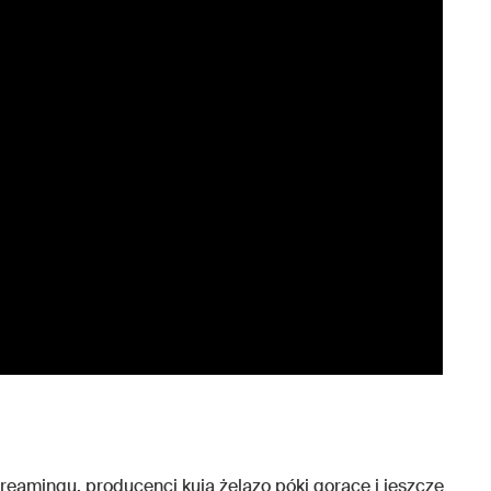
reamingu, producenci kują żelazo póki gorące i jeszcze