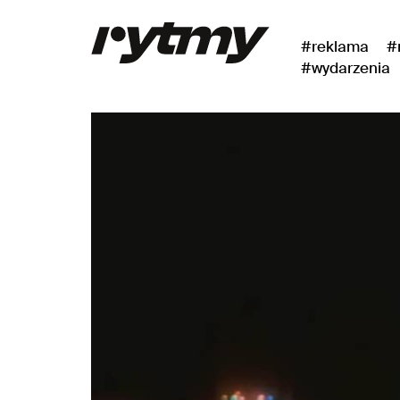
#reklama
#
#wydarzenia