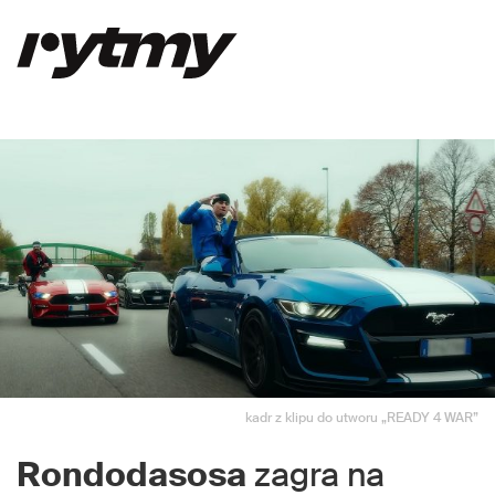
kadr z klipu do utworu „READY 4 WAR”
Rondodasosa
zagra na