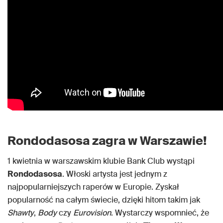
Rondodasosa zagra w Warszawie!
1 kwietnia w warszawskim klubie Bank Club wystąpi
Rondodasosa
. Włoski artysta jest jednym z
najpopularniejszych raperów w Europie. Zyskał
popularność na całym świecie, dzięki hitom takim jak
Shawty
,
Body
czy
Eurovision
. Wystarczy wspomnieć, że