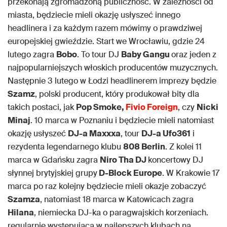
przekonają zgromadzoną publiczność. W zależności od
miasta, będziecie mieli okazję usłyszeć innego
headlinera i za każdym razem mówimy o prawdziwej
europejskiej gwieździe. Start we Wrocławiu, gdzie 24
lutego zagra
Bobo
. To tour DJ
Baby Gangu
oraz jeden z
najpopularniejszych włoskich producentów muzycznych.
Następnie 3 lutego w Łodzi headlinerem imprezy będzie
Szamz
, polski producent, który produkował bity dla
takich postaci, jak
Pop Smoke,
Fivio Foreign
, czy
Nicki
Minaj
. 10 marca w Poznaniu i będziecie mieli natomiast
okazję usłyszeć
DJ-a Maxxxa
, tour
DJ-a Ufo361
i
rezydenta legendarnego klubu
808 Berlin
. Z kolei 11
marca w Gdańsku zagra
Niro Tha DJ
koncertowy DJ
słynnej brytyjskiej grupy
D-Block Europe
. W Krakowie 17
marca po raz kolejny będziecie mieli okazje zobaczyć
Szamza
, natomiast 18 marca w Katowicach zagra
Hilana
, niemiecka DJ-ka o paragwajskich korzeniach.
regularnie występująca w najlepszych klubach na