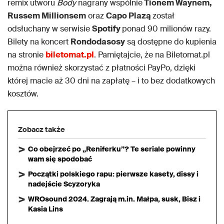
remix utworu
Body
nagrany wspólnie
Tionem Waynem,
Russem Millionsem
oraz
Capo Plazą
został
odsłuchany w serwisie
Spotify
ponad 90 milionów razy.
Bilety na koncert
Rondodasosy
są dostępne do kupienia
na stronie
biletomat.pl
. Pamiętajcie, że na Biletomat.pl
można również skorzystać z płatności PayPo, dzięki
której macie aż 30 dni na zapłatę – i to bez dodatkowych
kosztów.
Zobacz także
Co obejrzeć po „Reniferku”? Te seriale powinny
wam się spodobać
Początki polskiego rapu: pierwsze kasety, dissy i
nadejście Scyzoryka
WROsound 2024. Zagrają m.in. Małpa, susk, Bisz i
Kasia Lins