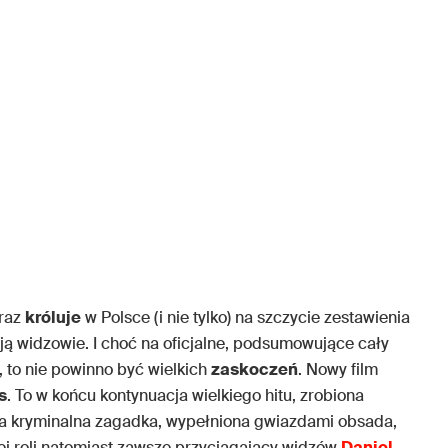
eraz
króluje
w Polsce (i nie tylko) na szczycie zestawienia
ają widzowie. I choć na oficjalne, podsumowujące cały
 to nie powinno być wielkich
zaskoczeń
. Nowy film
s
. To w końcu kontynuacja wielkiego hitu, zrobiona
a kryminalna zagadka, wypełniona gwiazdami obsada,
j roli natomiast zawsze przyciągający widzów
Daniel