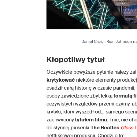
Daniel Craig i Rian Johnson n
Kłopotliwy tytuł
Oczywiście powyższe pytanie należy zal
krytykować
niektóre elementy produkcj
osadził całą historię w czasie pandemii
osoby zawiedzione zbyt lekką
formułą f
oczywistych względów przemilczymy, aby
krytyki, który wyszedł od… samego scena
zachwycony
tytułem filmu
. I nie, nie 
do słynnej piosenki
The Beatles
Glass 
netfliksowej produkcji. Chodzi o to: