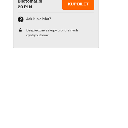
Biletomat.pl
KUP BILET
20 PLN
Jak kupić bilet?
Bezpieczne zakupy u oficjalnych
dystrybutorów