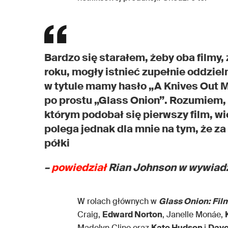
Bardzo się starałem, żeby oba filmy, 
roku, mogły istnieć zupełnie oddzie
w tytule mamy hasło „A Knives Out M
po prostu „Glass Onion”. Rozumiem, d
którym podobał się pierwszy film, wie
polega jednak dla mnie na tym, że z
półki
–
powiedział
Rian Johnson w wywiadzi
W rolach głównych w
Glass Onion: Film
Craig,
Edward Norton
, Janelle Monáe,
Madelyn Cline oraz
Kate Hudson
i
Dave