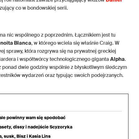
yzujący co w bondowskiej serii.
 ma nic wspólnego z poprzednim. Łącznikiem jest tu
noita Blanca
, w którego wciela się właśnie Craig. W
ej sprawy, która rozgrywa się na prywatnej greckiej
iardera i współtwórcy technologicznego giganta
Alpha
.
z ponad dwie godziny wspólnie z błyskotliwym śledczym
zestników wydarzeń oraz typując swoich podejrzanych.
iale powinny wam się spodobać
sety, dissy i nadejście Scyzoryka
 susk, Bisz i Kasia Lins