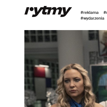
#reklama
#
#wydarzenia