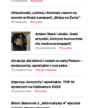
24 listopada
#muzyka
Otsochodzi, Lohleq i Atutowy razem na
scenie w finale kampanii „Ekipa na Życie”
18 listopada
#muzyka
Amber Mark i dodie. Dwie
artystki, których koncertów
nie można przegapić!
24 października
#muzyka
Atrakcje dla dzieci i rodzin w całej Polsce –
wydarzenia, spektakle i rozrywka
20 października
#akcje miejskie
Imprezy, koncerty i spektakle. TOP 10
wydarzeń na Halloween 2025
15 października
#muzyka
Bilon: Balcerek z „Alternatywy 4” wjechał
w moje struny głosowe