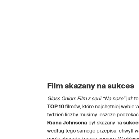
Film skazany na sukces
Glass Onion: Film z serii
“
Na noże”
już t
TOP 10
filmów, które najchętniej wybier
tydzień liczby musimy jeszcze poczekać,
Riana Johnsona
był skazany na
sukce
według tego samego przepisu: chwytliw
garść absurdu i sporo humoru. W główne