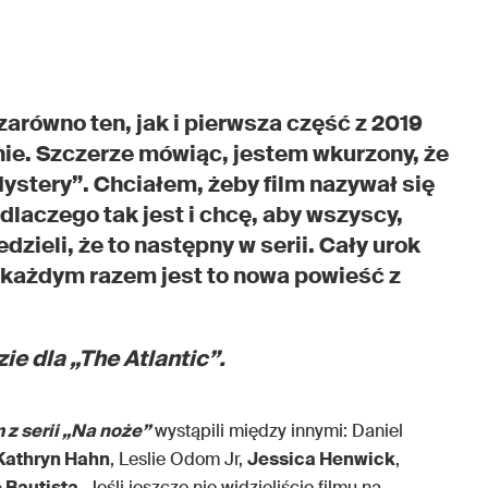
zarówno ten, jak i pierwsza część z 2019
lnie. Szczerze mówiąc, jestem wkurzony, że
ystery”. Chciałem, żeby film nazywał się
laczego tak jest i chcę, aby wszyscy,
dzieli, że to następny w serii. Cały urok
a każdym razem jest to nowa powieść z
e dla „The Atlantic”.
 z serii „Na noże”
wystąpili między innymi: Daniel
Kathryn Hahn
, Leslie Odom Jr,
Jessica Henwick
,
 Bautista
. Jeśli jeszcze nie widzieliście filmu na