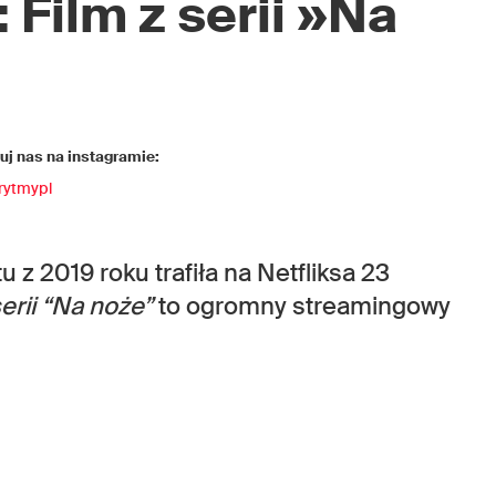
 Film z serii »Na
j nas na instagramie:
rytmypl
 z 2019 roku trafiła na Netfliksa 23
erii “Na noże”
to ogromny streamingowy