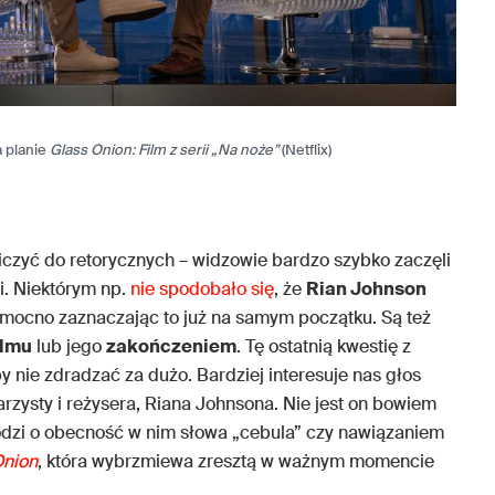
a planie
Glass Onion: Film z serii „Na noże”
(Netflix)
iczyć do retorycznych – widzowie bardzo szybko zaczęli
i. Niektórym np.
nie spodobało się
, że
Rian Johnson
, mocno zaznaczając to już na samym początku. Są też
ilmu
lub jego
zakończeniem
. Tę ostatnią kwestię z
 nie zdradzać za dużo. Bardziej interesuje nas głos
rzysty i reżysera, Riana Johnsona. Nie jest on bowiem
chodzi o obecność w nim słowa „cebula” czy nawiązaniem
Onion
, która wybrzmiewa zresztą w ważnym momencie