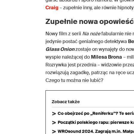
Craig
– zupełnie inny, ale równie hipnot
Zupełnie nowa opowieść
Nowy film z serii
Na noże
fabularnie nie
jedynie postać genialnego detektywa
Be
Glass Onion
zostaje on wynajęty do now
wyspie należącej do
Milesa Brona
– mil
Rozrywka jest przednia – widzowie prze
rozwiązują zagadkę, patrząc na ręce uc
Czego tu można nie lubić?
Zobacz także
Co obejrzeć po „Reniferku”? Te ser
Początki polskiego rapu: pierwsze ka
WROsound 2024. Zagrają m.in. Małpa,