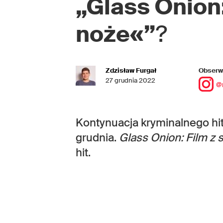
„Glass Onion:
noże«”
?
Zdzisław Furgał
Obserwu
27 grudnia 2022
@
Kontynuacja kryminalnego hitu
grudnia.
Glass Onion: Film z s
hit.