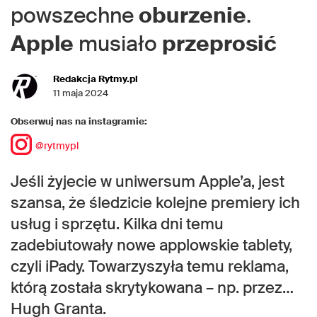
powszechne
oburzenie
.
Apple
musiało
przeprosić
Redakcja Rytmy.pl
11 maja 2024
Obserwuj nas na instagramie:
@rytmypl
Jeśli żyjecie w uniwersum Apple’a, jest
szansa, że śledzicie kolejne premiery ich
usług i sprzętu. Kilka dni temu
zadebiutowały nowe applowskie tablety,
czyli iPady. Towarzyszyła temu reklama,
którą została skrytykowana – np. przez…
Hugh Granta.