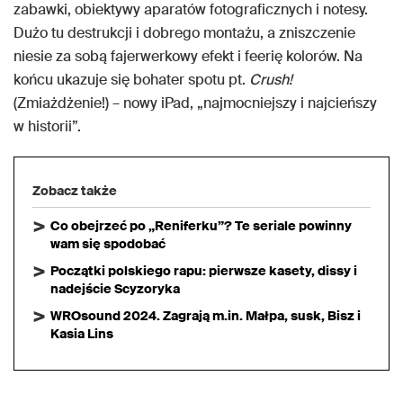
zabawki, obiektywy aparatów fotograficznych i notesy.
Dużo tu destrukcji i dobrego montażu, a zniszczenie
niesie za sobą fajerwerkowy efekt i feerię kolorów. Na
końcu ukazuje się bohater spotu pt.
Crush!
(Zmiażdżenie!) – nowy iPad, „najmocniejszy i najcieńszy
w historii”.
Zobacz także
Co obejrzeć po „Reniferku”? Te seriale powinny
wam się spodobać
Początki polskiego rapu: pierwsze kasety, dissy i
nadejście Scyzoryka
WROsound 2024. Zagrają m.in. Małpa, susk, Bisz i
Kasia Lins