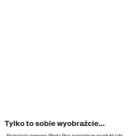
Tylko to sobie wyobraźcie…
„Poznajcie nowego iPada Pro: najcieńszy produkt jaki