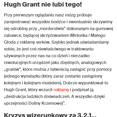
Hugh Grant nie lubi tego!
Przy pierwszym oglądaniu nasz mózg próbuje
zarejestrować wszystkie bodźce i ewentualnie skrzywimy
się odrobinę przy „morderstwie” dokonanym na gumowej
zabawce, będącej skrzyżowaniem Minionka i Małego
Głoda z reklamy serków. Szybko jednak uświadamiamy
sobie, że jest coś niewłaściwego w traktowaniu
używanych przez nas na co dzień i nierzadko
rewolucyjnych urządzeń jako zbędnych, analogowych
„gratów”, które można z łatwością zastąpić przy pomocy
jednego wynalazku (który zaraz zostanie zastąpiony
kolejnym i kolejnym modelem). Dobrze wypunktował to
Hugh Grant, który wrzucił
reklamę
i podpisał ją
„destrukcja ludzkich doświadczeń. A wszystko dzięki
uprzejmości Doliny Krzemowej”.
Kryzys wizerunkowy za 3,2,1…