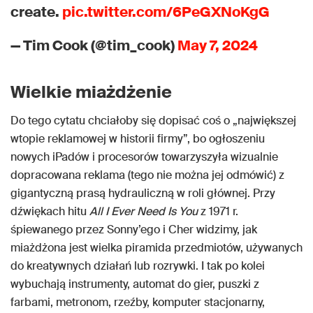
create.
pic.twitter.com/6PeGXNoKgG
— Tim Cook (@tim_cook)
May 7, 2024
Wielkie miażdżenie
Do tego cytatu chciałoby się dopisać coś o „największej
wtopie reklamowej w historii firmy”, bo ogłoszeniu
nowych iPadów i procesorów towarzyszyła wizualnie
dopracowana reklama (tego nie można jej odmówić) z
gigantyczną prasą hydrauliczną w roli głównej. Przy
dźwiękach hitu
All I Ever Need Is You
z 1971 r.
śpiewanego przez Sonny’ego i Cher widzimy, jak
miażdżona jest wielka piramida przedmiotów, używanych
do kreatywnych działań lub rozrywki. I tak po kolei
wybuchają instrumenty, automat do gier, puszki z
farbami, metronom, rzeźby, komputer stacjonarny,