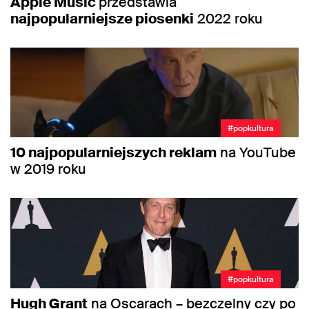
Apple Music
przedstawia
najpopularniejsze piosenki
2022 roku
#popkultura
10 najpopularniejszych reklam
na YouTube
w 2019 roku
#popkultura
Hugh Grant
na Oscarach – bezczelny czy po