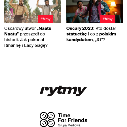
#filmy
#filmy
Oscarowy utwór „
Naatu
Oscary 2023
: Kto dostał
Naatu
” przeszedł do
statuetkę
i co z
polskim
historii. Jak pokonał
kandydatem
, „IO”?
Rihannę i Lady Gagę?