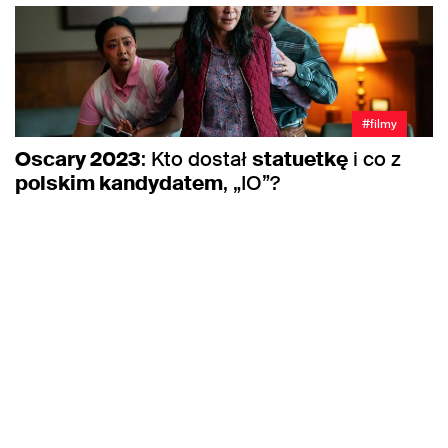
#filmy
Oscary 2023
: Kto dostał
statuetkę
i co z
polskim kandydatem
, „IO”?