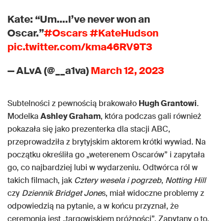
Kate: “Um….I’ve never won an
Oscar.”
#Oscars
#KateHudson
pic.twitter.com/kma46RV9T3
— ALvA (@__a1va)
March 12, 2023
Subtelności z pewnością brakowało
Hugh Grantowi
.
Modelka
Ashley Graham
, która podczas gali również
pokazała się jako prezenterka dla stacji ABC,
przeprowadziła z brytyjskim aktorem krótki wywiad. Na
początku określiła go „weterenem Oscarów” i zapytała
go, co najbardziej lubi w wydarzeniu. Odtwórca ról w
takich filmach, jak
Cztery wesela i pogrzeb
,
Notting Hill
czy
Dziennik Bridget Jone
s, miał widoczne problemy z
odpowiedzią na pytanie, a w końcu przyznał, że
ceremonia jest „targowiskiem próżności”. Zapytany o to,