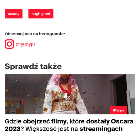
oscary
hugh grant
Obserwuj nas na instagramie:
@rytmypl
Sprawdź także
#filmy
Gdzie
obejrzeć filmy
, które
dostały Oscara
2023
? Większość jest na
streamingach