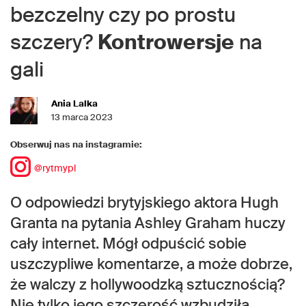
bezczelny czy po prostu
szczery?
Kontrowersje
na
gali
Ania Lalka
13 marca 2023
Obserwuj nas na instagramie:
@rytmypl
O odpowiedzi brytyjskiego aktora Hugh
Granta na pytania Ashley Graham huczy
cały internet. Mógł odpuścić sobie
uszczypliwe komentarze, a może dobrze,
że walczy z hollywoodzką sztucznością?
Nie tylko jego szczerość wzbudziła