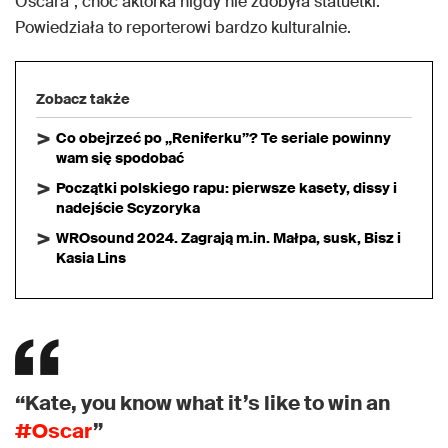
Oscara”, choć aktorka nigdy nie zdobyła statuetki.
Powiedziała to reporterowi bardzo kulturalnie.
Zobacz także
Co obejrzeć po „Reniferku”? Te seriale powinny
wam się spodobać
Początki polskiego rapu: pierwsze kasety, dissy i
nadejście Scyzoryka
WROsound 2024. Zagrają m.in. Małpa, susk, Bisz i
Kasia Lins
“Kate, you know what it’s like to win an
#Oscar
”