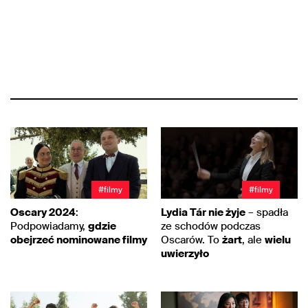
#filmy
#filmy
Oscary 2024
:
Lydia Tár nie żyje
– spadła
Podpowiadamy,
gdzie
ze schodów podczas
obejrzeć nominowane filmy
Oscarów. To
żart
, ale
wielu
uwierzyło