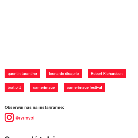
quentin tarantino
leonardo dicaprio
Robert Richardson
brat pitt
camerimage
camerimage festival
Obserwuj nas na instagramie:
@rytmypl