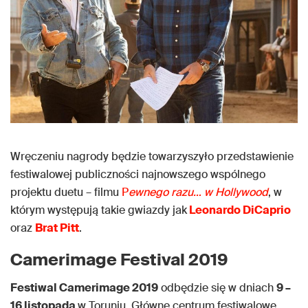
Wręczeniu nagrody będzie towarzyszyło przedstawienie
festiwalowej publiczności najnowszego wspólnego
projektu duetu – filmu
P
ewnego razu… w Hollywood
, w
którym występują takie gwiazdy jak
Leonardo DiCaprio
oraz
Brat Pitt
.
Camerimage Festival 2019
Festiwal Camerimage 2019
odbędzie się w dniach
9 –
16 listopada
w Toruniu. Główne centrum festiwalowe