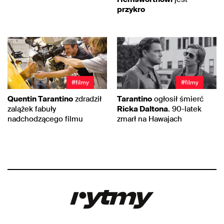
przykro
#filmy
#filmy
Quentin Tarantino
zdradził
Tarantino
ogłosił śmierć
zalążek fabuły
Ricka Daltona
. 90-latek
nadchodzącego filmu
zmarł na Hawajach