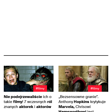
#filmy
#filmy
Nie podejrzewaliście
ich o
„Bezsensowne granie”.
takie
filmy
! 7 wczesnych
ról
Anthony
Hopkins
krytykuje
znanych
aktorek
i
aktorów
Marvela,
Chrisowi
Hemsworthowi
jest