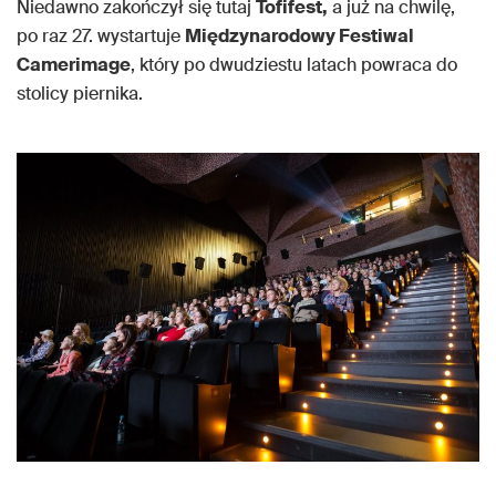
Niedawno zakończył się tutaj
Tofifest,
a już na chwilę,
po raz 27. wystartuje
Międzynarodowy Festiwal
Camerimage
, który po dwudziestu latach powraca do
stolicy piernika.