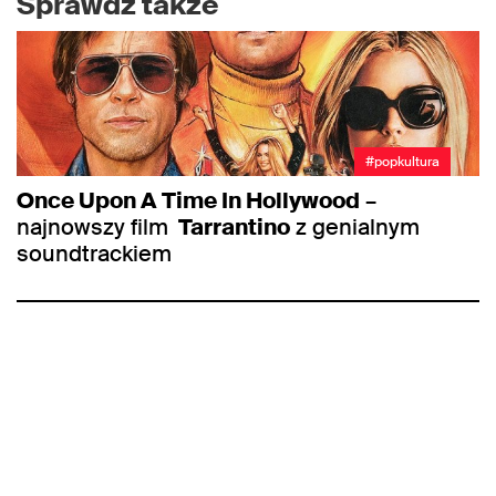
Sprawdź także
#popkultura
Once Upon A Time In Hollywood
–
najnowszy film
Tarrantino
z genialnym
soundtrackiem