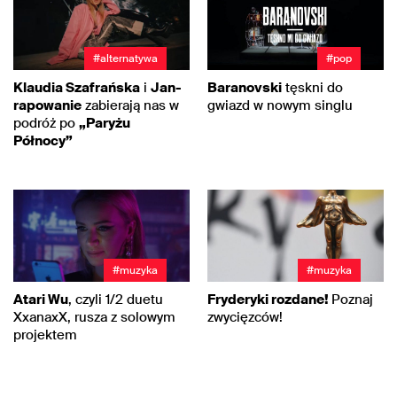
#alternatywa
#pop
Klaudia Szafrańska
i
Jan-
Baranovski
tęskni do
rapowanie
zabierają nas w
gwiazd w nowym singlu
podróż po
„Paryżu
Północy”
#muzyka
#muzyka
Atari Wu
, czyli 1/2 duetu
Fryderyki rozdane!
Poznaj
XxanaxX, rusza z solowym
zwycięzców!
projektem