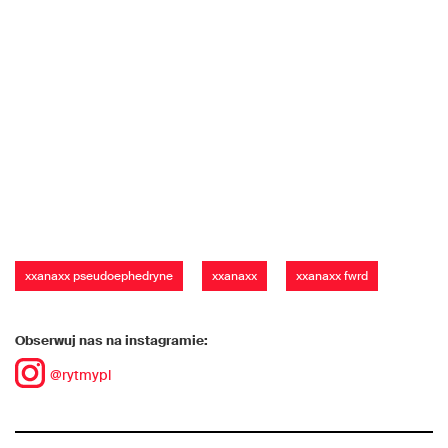
xxanaxx pseudoephedryne
xxanaxx
xxanaxx fwrd
Obserwuj nas na instagramie:
@rytmypl