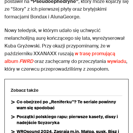
postawił na
“Pseudoephedryne”
, który może kojarzy się
ze “Story” z ich pierwszej płyty oraz brytyjskimi
formacjami Bondax i AlunaGeorge.
Nowy teledysk, w którym udało się uchwycić
melancholijną aurę kończącego się lata, wyreżyserował
Kuba Gryżewski. Przy okazji przypominamy, że w
październiku XXANAXX ruszają
w trasę promującą
album
FWRD
oraz zachęcamy do przeczytania
wywiadu
,
który w czerwcu przeprowadziliśmy z zespołem.
Zobacz także
Co obejrzeć po „Reniferku”? Te seriale powinny
wam się spodobać
Początki polskiego rapu: pierwsze kasety, dissy i
nadejście Scyzoryka
WROsound 2024. Zagrają m.in. Małpa, susk, Bisz i