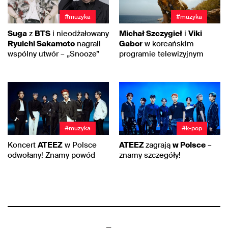
#muzyka
#muzyka
Suga
z
BTS
i nieodżałowany
Michał Szczygieł
i
Viki
Ryuichi Sakamoto
nagrali
Gabor
w koreańskim
wspólny utwór – „Snooze”
programie telewizyjnym
#muzyka
#k-pop
Koncert
ATEEZ
w Polsce
ATEEZ
zagrają
w Polsce
–
odwołany! Znamy powód
znamy szczegóły!