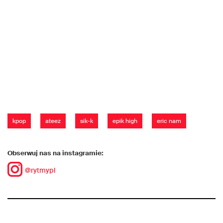
kpop
ateez
sik-k
epik high
eric nam
Obserwuj nas na instagramie:
@rytmypl