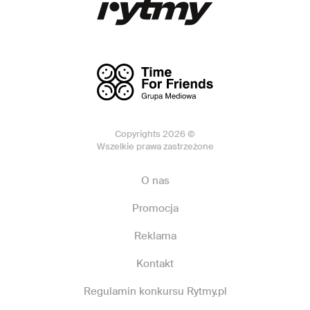
Copyrights 2026 ©
Wszelkie prawa zastrzeżone
O nas
Promocja
Reklama
Kontakt
Regulamin konkursu Rytmy.pl