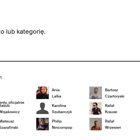
o lub kategorię.
:
Ania
Bartosz
Lalka
Czartoryski
nty_oficjalnie
Jakub
Karolina
Rafał
Wojakowicz
Szubarczyk
Krause
Mateusz
Philip
Rafał
Szarafiński
Nincompop
Wrzesień