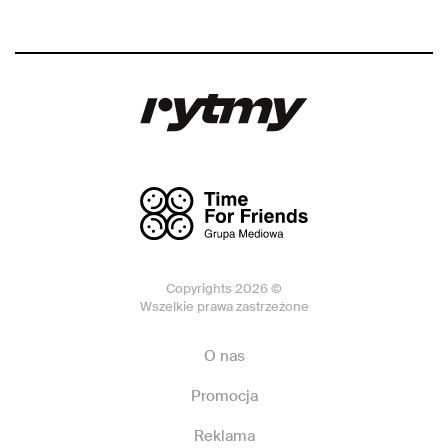
Copyrights 2026 ©
Wszelkie prawa zastrzeżone
O nas
Promocja
Reklama