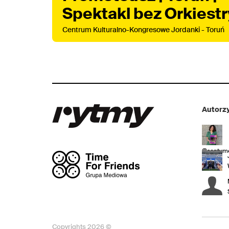
Spektakl bez Orkiestr
Centrum Kulturalno-Kongresowe Jordanki - Toruń
Autorzy
@sentyme
Copyrights 2026 ©