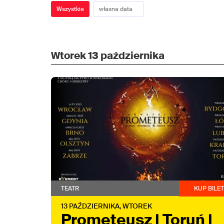
Wszystkie
Wtorek
13 października
TEATR
KUP BILE
13
PAŹDZIERNIKA,
WTOREK
Prometeusz | Toruń |