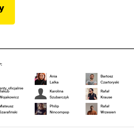
y
:
Ania
Bartosz
Lalka
Czartoryski
nty_oficjalnie
Jakub
Karolina
Rafał
Wojakowicz
Szubarczyk
Krause
Mateusz
Philip
Rafał
Szarafiński
Nincompop
Wrzesień