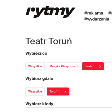
#reklama
#
#wydarzenia
Teatr Toruń
Wybierz co
x
Wszystkie
Muzyka Klasyczna
1
Teatr
1
Wybierz gdzie
x
Wszystkie
Toruń
1
Wybierz kiedy