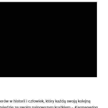
rów w historii i człowiek, który każdą swoją kolejną
rzyjedzie ze swoim najnowszym krążkiem –
Karmagedon.