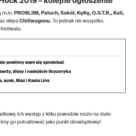
Płock 2019 – kolejne ogłoszenie
 m.in.
PRO8L3M, Paluch, Sokół, KęKę, O.S.T.R., Kali,
az ekipa
Chillwagonu.
To jednak nie wszystko.
festiwalu.
iale powinny wam się spodobać
sety, dissy i nadejście Scyzoryka
 susk, Bisz i Kasia Lins
adkowy. Ich występ z kilku powodów może na stałe
adzimy go potraktować jako punkt obowiązkowy!