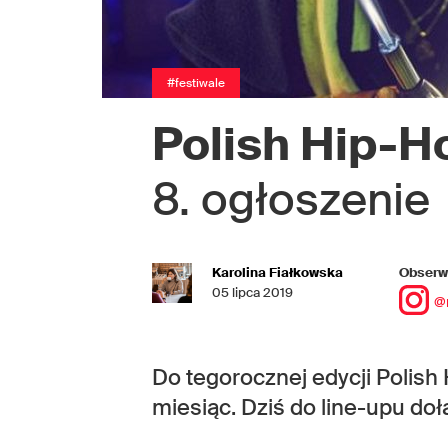
#festiwale
Polish Hip-H
8. ogłoszenie
Karolina Fiałkowska
Obserwu
05 lipca 2019
@
Do tegorocznej edycji Polish 
miesiąc. Dziś do line-upu dołąc