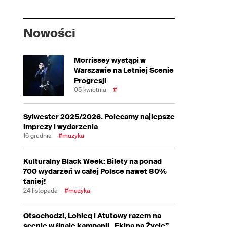
Nowości
Morrissey wystąpi w
Warszawie na Letniej Scenie
Progresji
05 kwietnia
#
Sylwester 2025/2026. Polecamy najlepsze
imprezy i wydarzenia
16 grudnia
#muzyka
Kulturalny Black Week: Bilety na ponad
700 wydarzeń w całej Polsce nawet 80%
taniej!
24 listopada
#muzyka
Otsochodzi, Lohleq i Atutowy razem na
scenie w finale kampanii „Ekipa na Życie”