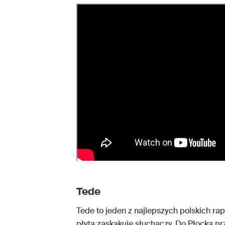
Tede
Tede to jeden z najlepszych polskich rape
płytą zaskakuje słuchaczy. Do Płocka p