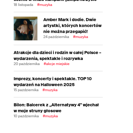
18 listopada
#muzyka
Amber Mark i dodie. Dwie
artystki, których koncertów
nie można przegapić!
24 października
#muzyka
Atrakcje dla dzieci i rodzin w całej Polsce –
wydarzenia, spektakle i rozrywka
20 października
#akcje miejskie
Imprezy, koncerty i spektakle. TOP 10
wydarzeń na Halloween 2025
15 października
#muzyka
Bilon: Balcerek z „Alternatywy 4” wjechał
w moje struny głosowe
10 października
#muzyka