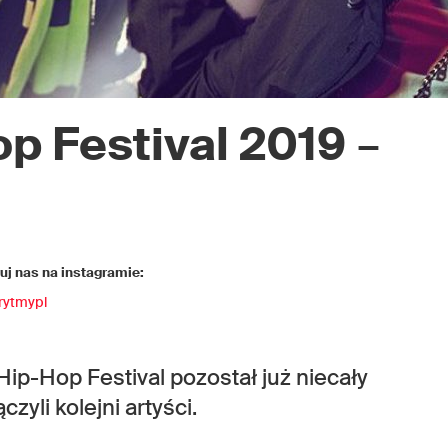
op Festival 2019
–
j nas na instagramie:
rytmypl
Hip-Hop Festival pozostał już niecały
zyli kolejni artyści.