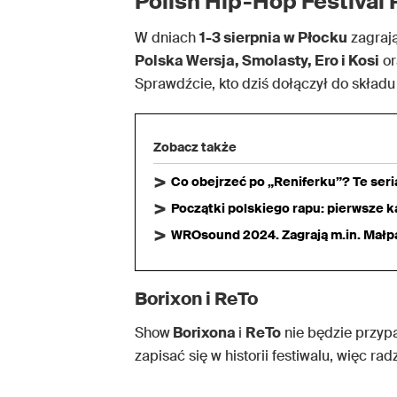
Polish Hip-Hop Festival 
W dniach
1-3 sierpnia w Płocku
zagrają
Polska Wersja, Smolasty, Ero i Kosi
or
Sprawdźcie, kto dziś dołączył do składu 
Zobacz także
Co obejrzeć po „Reniferku”? Te ser
Początki polskiego rapu: pierwsze ka
WROsound 2024. Zagrają m.in. Małpa,
Borixon i ReTo
Show
Borixona
i
ReTo
nie będzie przyp
zapisać się w historii festiwalu, więc r