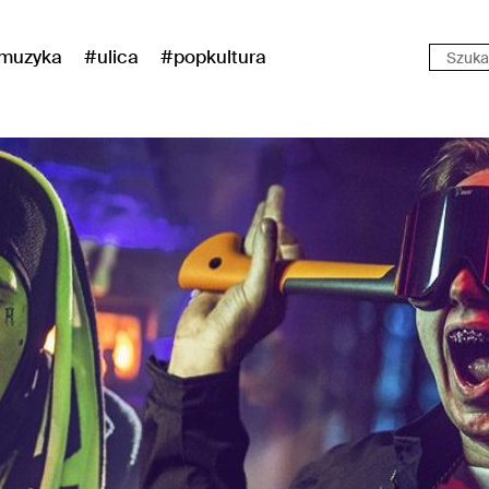
muzyka
#ulica
#popkultura