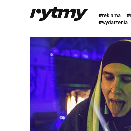
#reklama
#
#wydarzenia