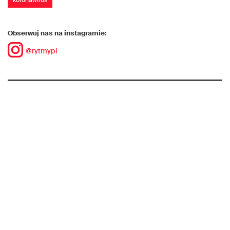
koronawirus
Obserwuj nas na instagramie:
@rytmypl