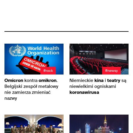
#rock
#newsy
Omicron
kontra
omikron
.
Niemieckie
kina
i
teatry
są
Belgijski zespół metalowy
niewielkimi ogniskami
nie zamierza zmieniać
koronawirusa
nazwy