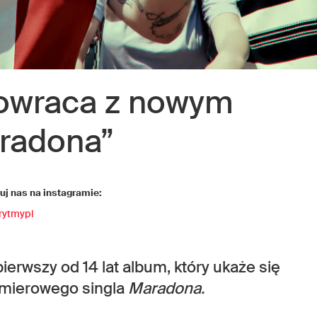
wraca z nowym
aradona”
j nas na instagramie:
rytmypl
erwszy od 14 lat album, który ukaże się
remierowego singla
Maradona.