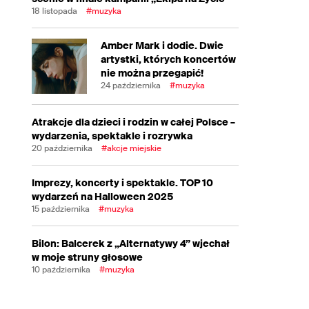
18 listopada
#muzyka
Amber Mark i dodie. Dwie
artystki, których koncertów
nie można przegapić!
24 października
#muzyka
Atrakcje dla dzieci i rodzin w całej Polsce –
wydarzenia, spektakle i rozrywka
20 października
#akcje miejskie
Imprezy, koncerty i spektakle. TOP 10
wydarzeń na Halloween 2025
15 października
#muzyka
Bilon: Balcerek z „Alternatywy 4” wjechał
w moje struny głosowe
10 października
#muzyka