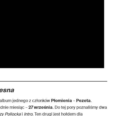
esna
 album jednego z członków
Płomienia
–
Pezeta
.
adnie miesiąc –
27 września
. Do tej pory poznaliśmy dwa
zy Pollocka
i
Intro.
Ten drugi jest hołdem dla