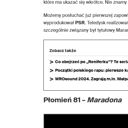
które ma ukazać się wkrótce. Nie znamy 
Możemy posłuchać już pierwszej zapow
wyprodukował
PSR
. Teledysk realizowa
szczególnie związany był tytułowy Mara
Zobacz także
Co obejrzeć po „Reniferku”? Te ser
Początki polskiego rapu: pierwsze ka
WROsound 2024. Zagrają m.in. Małpa,
Płomień 81 –
Maradona