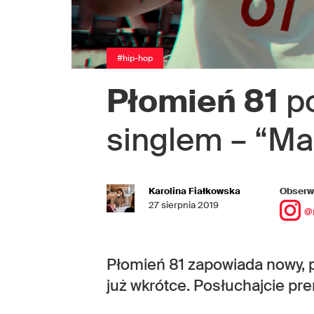
#hip-hop
Płomień 81
po
singlem – “M
Karolina Fiałkowska
Obserwu
27 sierpnia 2019
@
Płomień 81 zapowiada nowy, pi
już wkrótce. Posłuchajcie p