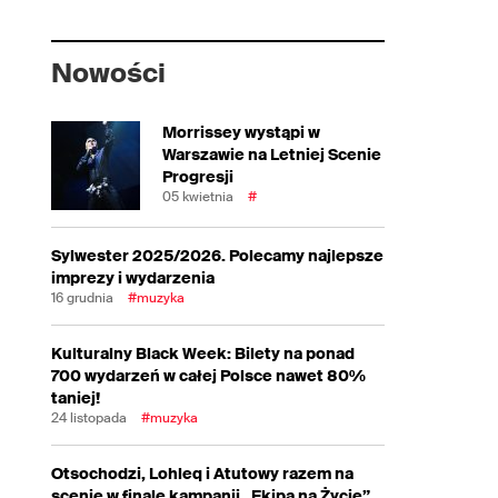
Nowości
Morrissey wystąpi w
Warszawie na Letniej Scenie
Progresji
05 kwietnia
#
Sylwester 2025/2026. Polecamy najlepsze
imprezy i wydarzenia
16 grudnia
#muzyka
Kulturalny Black Week: Bilety na ponad
700 wydarzeń w całej Polsce nawet 80%
taniej!
24 listopada
#muzyka
Otsochodzi, Lohleq i Atutowy razem na
scenie w finale kampanii „Ekipa na Życie”