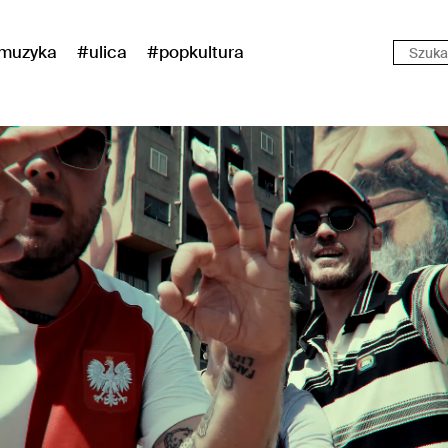
muzyka
#ulica
#popkultura