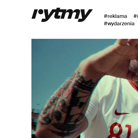
#reklama
#
#wydarzenia