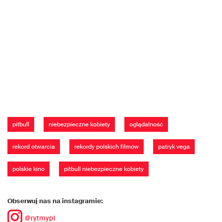
pitbull
niebezpieczne kobiety
oglądalność
rekord otwarcia
rekordy polskich filmów
patryk vega
polskie kino
pitbull niebezpieczne kobiety
Obserwuj nas na instagramie:
@rytmypl