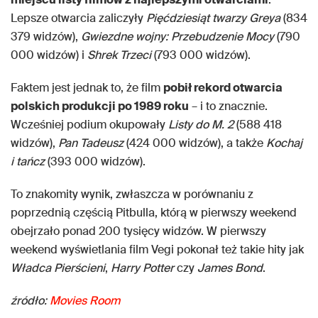
Lepsze otwarcia zaliczyły
Pięćdziesiąt twarzy Greya
(834
379 widzów),
Gwiezdne wojny: Przebudzenie Mocy
(790
000 widzów) i
Shrek Trzeci
(793 000 widzów).
Faktem jest jednak to, że film
pobił rekord otwarcia
polskich produkcji po 1989 roku
– i to znacznie.
Wcześniej podium okupowały
Listy do M. 2
(588 418
widzów),
Pan Tadeusz
(424 000 widzów), a także
Kochaj
i tańcz
(393 000 widzów).
To znakomity wynik, zwłaszcza w porównaniu z
poprzednią częścią Pitbulla, którą w pierwszy weekend
obejrzało ponad 200 tysięcy widzów. W pierwszy
weekend wyświetlania film Vegi pokonał też takie hity jak
Władca Pierścieni
,
Harry Potter
czy
James Bond
.
źródło:
Movies Room