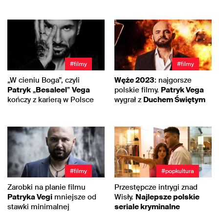
#filmy
#filmy
„W cieniu Boga”, czyli
Węże 2023
: najgorsze
Patryk
„
Besaleel
”
Vega
polskie filmy.
Patryk Vega
kończy z karierą w Polsce
wygrał z
Duchem Świętym
#filmy
#popkultura
Zarobki na planie filmu
Przestępcze intrygi znad
Patryka Vegi
mniejsze od
Wisły.
Najlepsze polskie
stawki minimalnej
seriale kryminalne