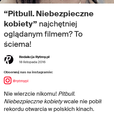
“Pitbull. Niebezpieczne
kobiety”
najchętniej
oglądanym filmem? To
ściema!
Redakcja Rytmy.pl
18 listopada 2016
Obserwuj nas na instagramie:
@rytmypl
Nie wierzcie nikomu!
Pitbull.
Niebezpieczne kobiety
wcale nie pobił
rekordu otwarcia w polskich kinach.