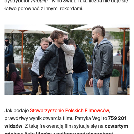
dystrybutor
Pitbulla
– Kino Świat. Taka liczba nie daje się
łatwo porównać z innymi rekordami.
Jak podaje
Stowarzyszenie Polskich Filmowców
,
prawdziwy wynik otwarcia filmu Patryka Vegi to
759 201
widzów
. Z taką frekwencją film sytuuje się na
czwartym
miejscu listy filmów z najlepszymi otwarciami
.