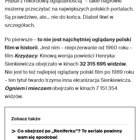
Pitbull
z rekordową oglądalnością” – takie nagłówki
możemy przeczytać na największych polskich portalach.
Są prawdziwe, ale… nie do końca. Diabeł tkwi w
szczegółach.
Po pierwsze –
to nie jest najchętniej oglądany polski
film w historii
. Jest nim – nieprzerwanie od 1960 roku –
film
Krzyżacy
. Kinową wersja powieści Henryka
Sienkiewicza obejrzało w kinach
32 315 695 widzów
.
Nie jest to też najlepiej oglądany polski film po 1989 roku
– ten tytuł twardo trzyma inna ekranizacja Sienkiewicza.
Ogniem i mieczem
obejrzało w kinach 7 151 354
widzów.
Zobacz także
Co obejrzeć po „Reniferku”? Te seriale powinny
wam się spodobać