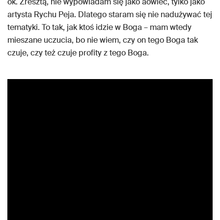
ok. Zresztą, nie wypowiadam się jako aowiec, tylko jako
artysta Rychu Peja. Dlatego staram się nie nadużywać tej
tematyki. To tak, jak ktoś idzie w Boga – mam wtedy
mieszane uczucia, bo nie wiem, czy on tego Boga tak
czuje, czy też czuje profity z tego Boga.