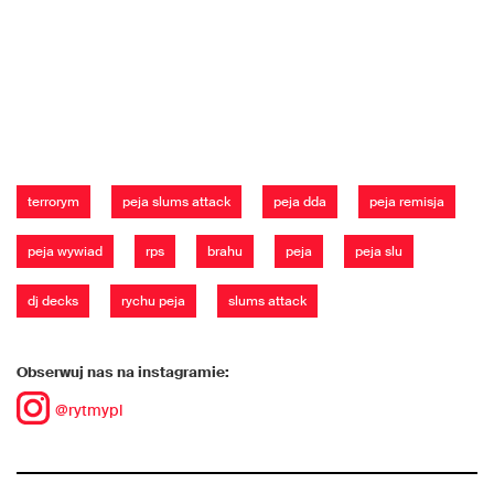
terrorym
peja slums attack
peja dda
peja remisja
peja wywiad
rps
brahu
peja
peja slu
dj decks
rychu peja
slums attack
Obserwuj nas na instagramie:
@rytmypl