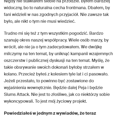
Nigdy nie stawiałem siebie na przodzie. Byłem bardziej
widoczny, bo to naturalna cecha frontmana. Dbałem, by
fani widzieli w nas zgodnych przyjaciół. Nie zawsze tak
było, ale nikt o tym nie musi wiedzieć.
Trudno mi się też z tym wszystkim pogodzić. Bardzo
szanuję okres naszej współpracy. Wiele osób marzy, by
wrócił, ale nie ja o tym zadecydowałem. We dwójkę
milczymy na ten temat, by uniknąć kampanii wzajemnych
oszczerstw i publicznej dyskusji na ten temat. Myślę, że
takie obsrywanie swoich dokonań byłoby strzałem w
kolano. Przecież byłeś z kolesiem tyle lat i ci pasowało.
Jeżeli przestało, to powinno być zostawione do
wyjaśnienia wewnętrznie. Będzie dalej Peja i będzie
Slums Attack. Nie jest to złośliwe, jak co niektórzy sobie
wykoncypowali. To jest mój życiowy projekt.
Powiedziałeś w jednym z wywiadów, że teraz