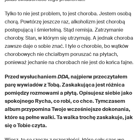
Tylko to nie jest problem, to jest choroba. Jestem osobą
chorą. Powtórzę jeszcze raz, alkoholizm jest chorobą
postępującą i śmiertelną. Stąd remisja. Zatrzymanie
choroby. Stan, w którym się utrzymuję. A jednak choroba
zawsze daje o sobie znać. I tyle o chorobie, bo wątków
chorobowych nie chciałbym poruszać na płytach,
ponieważ jechanie na chorobach nie jest do końca fajne.
Przed wysłuchaniem
DDA
, najpierw przeczytałem
parę wywiadów z Tobą. Zaskakująca jest różnica
pomiędzy rozmowami a płytą. Opisujesz siebie jako
spokojnego Rycha, co robi, co chce. Tymczasem
album przypomina Twoje wcześniejsze dokonania,
które są pełne walki. Ta walka trochę zaskakuje, jak
się o Tobie czyta.
Wiesz, to są rzeczy z przeszłości, które cały czas we