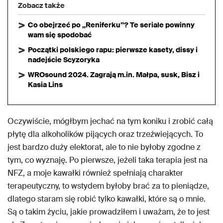
Zobacz także
Co obejrzeć po „Reniferku”? Te seriale powinny
wam się spodobać
Początki polskiego rapu: pierwsze kasety, dissy i
nadejście Scyzoryka
WROsound 2024. Zagrają m.in. Małpa, susk, Bisz i
Kasia Lins
Oczywiście, mógłbym jechać na tym koniku i zrobić całą
płytę dla alkoholików pijących oraz trzeźwiejących. To
jest bardzo duży elektorat, ale to nie byłoby zgodne z
tym, co wyznaję. Po pierwsze, jeżeli taka terapia jest na
NFZ, a moje kawałki również spełniają charakter
terapeutyczny, to wstydem byłoby brać za to pieniądze,
dlatego staram się robić tylko kawałki, które są o mnie.
Są o takim życiu, jakie prowadziłem i uważam, że to jest