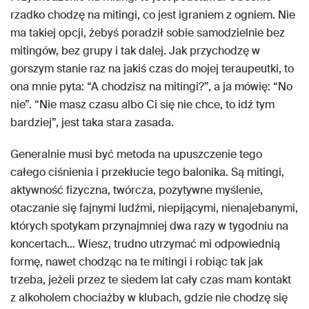
rzadko chodzę na mitingi, co jest igraniem z ogniem. Nie
ma takiej opcji, żebyś poradził sobie samodzielnie bez
mitingów, bez grupy i tak dalej. Jak przychodzę w
gorszym stanie raz na jakiś czas do mojej teraupeutki, to
ona mnie pyta: “A chodzisz na mitingi?”, a ja mówię: “No
nie”. “Nie masz czasu albo Ci się nie chce, to idź tym
bardziej”, jest taka stara zasada.
Generalnie musi być metoda na upuszczenie tego
całego ciśnienia i przekłucie tego balonika. Są mitingi,
aktywność fizyczna, twórcza, pozytywne myślenie,
otaczanie się fajnymi ludźmi, niepijącymi, nienajebanymi,
których spotykam przynajmniej dwa razy w tygodniu na
koncertach… Wiesz, trudno utrzymać mi odpowiednią
formę, nawet chodząc na te mitingi i robiąc tak jak
trzeba, jeżeli przez te siedem lat cały czas mam kontakt
z alkoholem chociażby w klubach, gdzie nie chodzę się