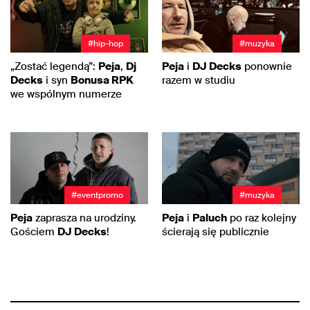
#hip-hop
#muzyka
„Zostać legendą”:
Peja
,
Dj
Peja
i
DJ Decks
ponownie
Decks
i syn
Bonusa RPK
razem w studiu
we wspólnym numerze
#eventpromo
#muzyka
Peja
zaprasza na urodziny.
Peja
i
Paluch
po raz kolejny
Gościem
DJ Decks
!
ścierają się publicznie