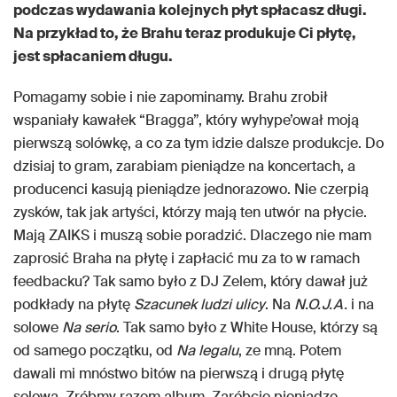
podczas wydawania kolejnych płyt spłacasz długi.
Na przykład to, że Brahu teraz produkuje Ci płytę,
jest spłacaniem długu.
Pomagamy sobie i nie zapominamy. Brahu zrobił
wspaniały kawałek “Bragga”, który wyhype’ował moją
pierwszą solówkę, a co za tym idzie dalsze produkcje. Do
dzisiaj to gram, zarabiam pieniądze na koncertach, a
producenci kasują pieniądze jednorazowo. Nie czerpią
zysków, tak jak artyści, którzy mają ten utwór na płycie.
Mają ZAIKS i muszą sobie poradzić. Dlaczego nie mam
zaprosić Braha na płytę i zapłacić mu za to w ramach
feedbacku? Tak samo było z DJ Zelem, który dawał już
podkłady na płytę
Szacunek ludzi ulicy
. Na
N.O.J.A.
i na
solowe
Na serio
. Tak samo było z White House, którzy są
od samego początku, od
Na legalu
, ze mną. Potem
dawali mi mnóstwo bitów na pierwszą i drugą płytę
solową. Zróbmy razem album. Zaróbcie pieniądze.