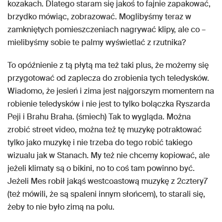
kozakach. Dlatego staram się jakoś to fajnie zapakować,
brzydko mówiąc, zobrazować. Moglibyśmy teraz w
zamkniętych pomieszczeniach nagrywać klipy, ale co –
mielibyśmy sobie te palmy wyświetlać z rzutnika?
To opóźnienie z tą płytą ma też taki plus, że możemy się
przygotować od zaplecza do zrobienia tych teledysków.
Wiadomo, że jesień i zima jest najgorszym momentem na
robienie teledysków i nie jest to tylko bolączka Ryszarda
Peji i Brahu Braha. (śmiech) Tak to wygląda. Można
zrobić street video, można też tę muzykę potraktować
tylko jako muzykę i nie trzeba do tego robić takiego
wizualu jak w Stanach. My też nie chcemy kopiować, ale
jeżeli klimaty są o bikini, no to coś tam powinno być.
Jeżeli Mes robił jakąś westcoastową muzykę z 2cztery7
(też mówili, że są spaleni innym słońcem), to starali się,
żeby to nie było zimą na polu.