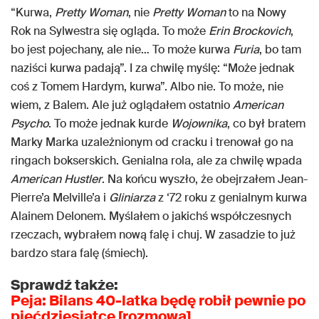
“Kurwa,
Pretty Woman
, nie
Pretty Woman
to na Nowy
Rok na Sylwestra się ogląda. To może
Erin Brockovich
,
bo jest pojechany, ale nie… To może kurwa
Furia
, bo tam
naziści kurwa padają”. I za chwilę myślę: “Może jednak
coś z Tomem Hardym, kurwa”. Albo nie. To może, nie
wiem, z Balem. Ale już oglądałem ostatnio
American
Psycho
. To może jednak kurde
Wojownika
, co był bratem
Marky Marka uzależnionym od cracku i trenował go na
ringach bokserskich. Genialna rola, ale za chwilę wpada
American Hustler
. Na końcu wyszło, że obejrzałem Jean-
Pierre’a Melville’a i
Gliniarza
z ‘72 roku z genialnym kurwa
Alainem Delonem. Myślałem o jakichś współczesnych
rzeczach, wybrałem nową falę i chuj. W zasadzie to już
bardzo stara falę (śmiech).
Sprawdź także:
Peja: Bilans 40-latka będę robił pewnie po
pięćdziesiątce [rozmowa]