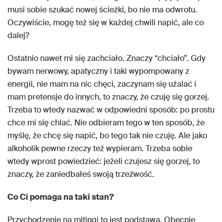
musi sobie szukać nowej ścieżki, bo nie ma odwrotu.
Oczywiście, mogę też się w każdej chwili napić, ale co
dalej?
Ostatnio nawet mi się zachciało. Znaczy “chciało”. Gdy
bywam nerwowy, apatyczny i taki wypompowany z
energii, nie mam na nic chęci, zaczynam się użalać i
mam pretensje do innych, to znaczy, że czuję się gorzej.
Trzeba to wtedy nazwać w odpowiedni sposób: po prostu
chce mi się chlać. Nie odbieram tego w ten sposób, że
myślę, że chcę się napić, bo tego tak nie czuję. Ale jako
alkoholik pewne rzeczy też wypieram. Trzeba sobie
wtedy wprost powiedzieć: jeżeli czujesz się gorzej, to
znaczy, że zaniedbałeś swoją trzeźwość.
Co Ci pomaga na taki stan?
Przychodzenie na mitingi to jest podstawa. Obecnie