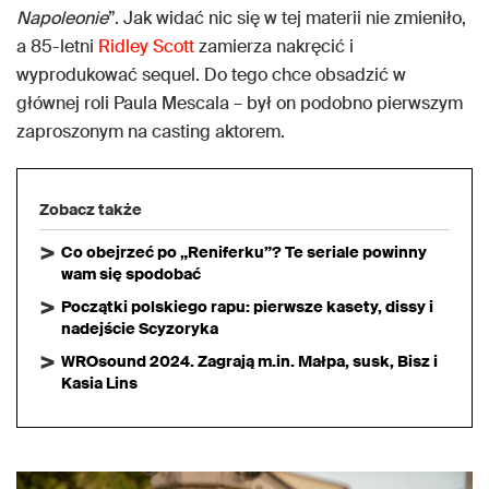
Napoleonie
”. Jak widać nic się w tej materii nie zmieniło,
a 85-letni
Ridley Scott
zamierza nakręcić i
wyprodukować sequel. Do tego chce obsadzić w
głównej roli Paula Mescala – był on podobno pierwszym
zaproszonym na casting aktorem.
Zobacz także
Co obejrzeć po „Reniferku”? Te seriale powinny
wam się spodobać
Początki polskiego rapu: pierwsze kasety, dissy i
nadejście Scyzoryka
WROsound 2024. Zagrają m.in. Małpa, susk, Bisz i
Kasia Lins