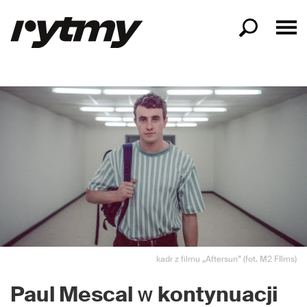
kadr z filmu „Aftersun” (fot. M2 FIlms)
Paul Mescal
w
kontynuacji