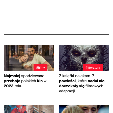
#filmy
#literatura
Najmniej
spodziewane
Z książki na ekran. 7
przeboje
polskich
kin
w
powieści
, które
nadal nie
2023
roku
doczekały się
filmowych
adaptacji