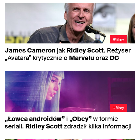
#filmy
James Cameron
jak
Ridley Scott
. Reżyser
„Avatara” krytycznie o
Marvelu
oraz
DC
#filmy
„Łowca androidów”
i
„Obcy”
w formie
seriali.
Ridley Scott
zdradził kilka informacji