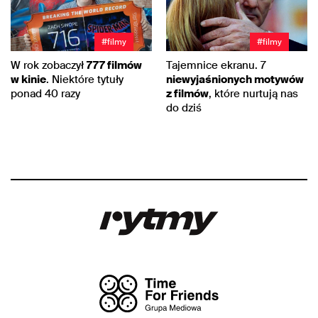
#filmy
#filmy
W rok zobaczył
777 filmów
Tajemnice ekranu. 7
w kinie
. Niektóre tytuły
niewyjaśnionych motywów
ponad 40 razy
z filmów
, które nurtują nas
do dziś