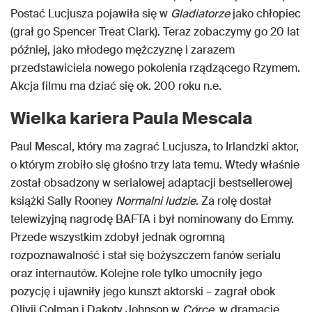
Postać Lucjusza pojawiła się w
Gladiatorze
jako chłopiec
(grał go Spencer Treat Clark). Teraz zobaczymy go 20 lat
później, jako młodego mężczyznę i zarazem
przedstawiciela nowego pokolenia rządzącego Rzymem.
Akcja filmu ma dziać się ok. 200 roku n.e.
Wielka kariera Paula Mescala
Paul Mescal, który ma zagrać Lucjusza, to Irlandzki aktor,
o którym zrobiło się głośno trzy lata temu. Wtedy właśnie
został obsadzony w serialowej adaptacji bestsellerowej
książki Sally Rooney
Normalni ludzie
. Za rolę dostał
telewizyjną nagrodę BAFTA i był nominowany do Emmy.
Przede wszystkim zdobył jednak ogromną
rozpoznawalność i stał się bożyszczem fanów serialu
oraz internautów. Kolejne role tylko umocniły jego
pozycję i ujawniły jego kunszt aktorski – zagrał obok
Olivii Colman i Dakoty Johnson w
Córce
, w dramacie