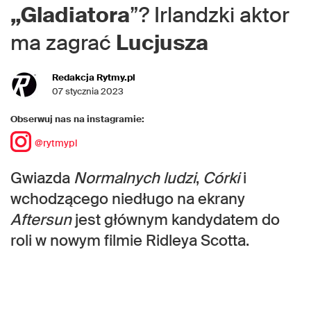
„Gladiatora
”? Irlandzki aktor
ma zagrać
Lucjusza
Redakcja Rytmy.pl
07 stycznia 2023
Obserwuj nas na instagramie:
@rytmypl
Gwiazda
Normalnych ludzi
,
Córki
i
wchodzącego niedługo na ekrany
Aftersun
jest głównym kandydatem do
roli w nowym filmie Ridleya Scotta.