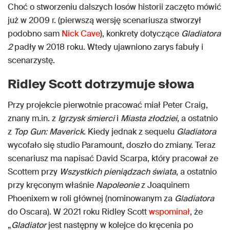
Choć o stworzeniu dalszych losów historii zaczęto mówić
już w 2009 r. (pierwszą wersję scenariusza stworzył
podobno sam
Nick Cave
), konkrety dotyczące
Gladiatora
2
padły w 2018 roku. Wtedy ujawniono zarys fabuły i
scenarzystę.
Ridley Scott dotrzymuje słowa
Przy projekcie pierwotnie pracować miał Peter Craig,
znany m.in. z
Igrzysk śmierci
i
Miasta złodziei
, a ostatnio
z
Top Gun: Maverick
. Kiedy jednak z sequelu
Gladiatora
wycofało się studio Paramount, doszło do zmiany. Teraz
scenariusz ma napisać David Scarpa, który pracował ze
Scottem przy
Wszystkich pieniądzach świata
, a ostatnio
przy kręconym właśnie
Napoleonie
z Joaquinem
Phoenixem w roli głównej (nominowanym za
Gladiatora
do Oscara). W 2021 roku Ridley Scott
wspominał
, że
„
Gladiator
jest następny w kolejce do kręcenia po