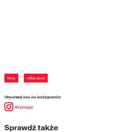
filmy
ridley scott
Obserwuj nas na instagramie:
@rytmypl
Sprawdź także