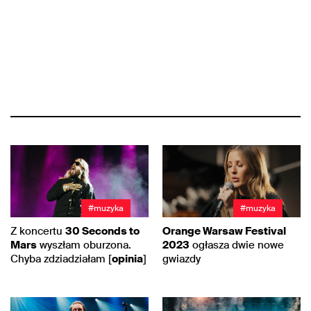
#muzyka
#muzyka
Z koncertu
30 Seconds to
Orange Warsaw Festival
Mars
wyszłam oburzona.
2023
ogłasza dwie nowe
Chyba zdziadziałam [
opinia
]
gwiazdy