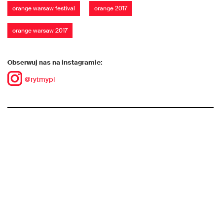
orange warsaw festival
orange 2017
orange warsaw 2017
Obserwuj nas na instagramie:
@rytmypl