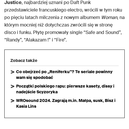
Justice
, najbardziej uznani po Daft Punk
przedstawiciele francuskiego electro, wrócili w tym roku
po pięciu latach milczenia z nowym albumem
Woman
, na
którym mocniej niż dotychczas zwrócili się w stronę
disco i funku. Płytę promowały single “Safe and Sound”,
“Randy”, “Alakazam !” i “Fire”.
Zobacz także
Co obejrzeć po „Reniferku”? Te seriale powinny
wam się spodobać
Początki polskiego rapu: pierwsze kasety, dissy i
nadejście Scyzoryka
WROsound 2024. Zagrają m.in. Małpa, susk, Bisz i
Kasia Lins