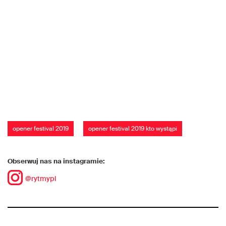
opener festival 2019
opener festival 2019 kto wystąpi
Obserwuj nas na instagramie:
@rytmypl