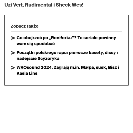
Uzi Vert, Rudimental i Sheck Wes!
Zobacz także
Co obejrzeć po „Reniferku”? Te seriale powinny
wam się spodobać
Początki polskiego rapu: pierwsze kasety, dissy i
nadejście Scyzoryka
WROsound 2024. Zagrają m.in. Małpa, susk, Bisz i
Kasia Lins