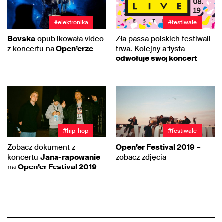
#elektronika
#festiwale
Bovska
opublikowała video
Zła passa polskich festiwali
z koncertu na
Open’erze
trwa. Kolejny artysta
odwołuje swój koncert
#hip-hop
#festiwale
Zobacz dokument z
Open’er Festival 2019
–
koncertu
Jana-rapowanie
zobacz zdjęcia
na
Open’er Festival 2019