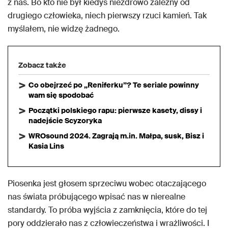
z nas. Bo kto nie był kiedyś niezdrowo zależny od
drugiego człowieka, niech pierwszy rzuci kamień. Tak
myślałem, nie widzę żadnego.
Zobacz także
Co obejrzeć po „Reniferku”? Te seriale powinny
wam się spodobać
Początki polskiego rapu: pierwsze kasety, dissy i
nadejście Scyzoryka
WROsound 2024. Zagrają m.in. Małpa, susk, Bisz i
Kasia Lins
Piosenka jest głosem sprzeciwu wobec otaczającego
nas świata próbującego wpisać nas w nierealne
standardy. To próba wyjścia z zamknięcia, które do tej
pory oddzierało nas z człowieczeństwa i wrażliwości. I