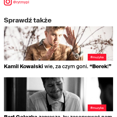
@rytmypl
Sprawdź także
#muzyka
Kamil Kowalski
wie, za czym goni.
“Berek
!
”
#muzyka