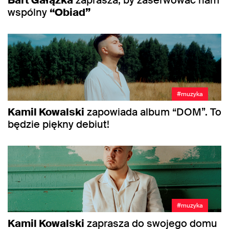
Bart Gałązka
zaprasza, by zaserwować nam
wspólny
“Obiad”
#muzyka
Kamil Kowalski
zapowiada album “DOM”. To
będzie piękny debiut!
#muzyka
Kamil Kowalski
zaprasza do swojego domu