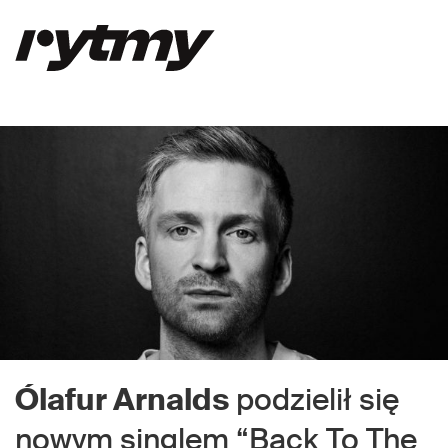
Ólafur Arnalds
podzielił się
nowym singlem “Back To The