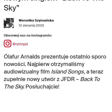
Sky”
Weronika Szymańska
12 sierpnia 2020
Obserwuj nas na instagramie:
@rytmypl
Ólafur Arnalds prezentuje ostatnio sporo
nowości. Najpierw otrzymaliśmy
audiowizualny film
Island Songs,
a teraz
zupełnie nowy utwór z JFDR –
Back To
The Sky.
Posłuchajcie!