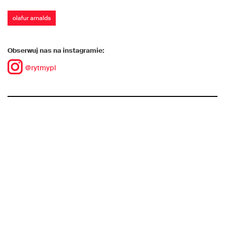
olafur arnalds
Obserwuj nas na instagramie:
@rytmypl