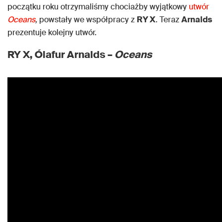
początku roku otrzymaliśmy chociażby wyjątkowy
utwór
Oceans
,
powstały we współpracy z
RY X
. Teraz
Arnalds
prezentuje kolejny utwór.
RY X, Ólafur Arnalds –
Oceans