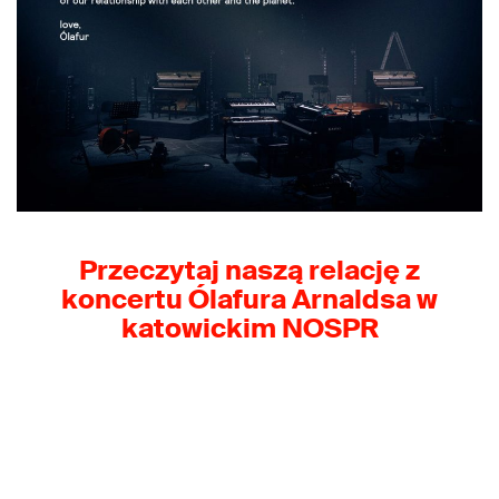
Przeczytaj naszą relację z
koncertu Ólafura Arnaldsa w
katowickim NOSPR