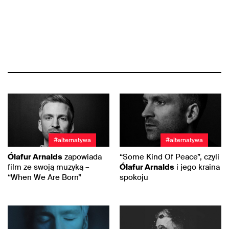
#alternatywa
#alternatywa
Ólafur Arnalds
zapowiada
“Some Kind Of Peace”, czyli
film ze swoją muzyką –
Ólafur Arnalds
i jego kraina
“When We Are Born”
spokoju