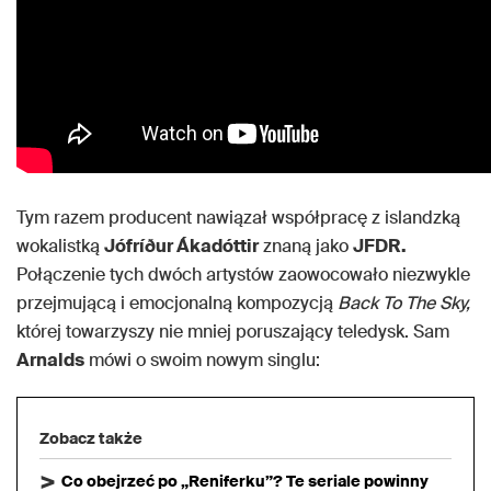
Tym razem producent nawiązał współpracę z islandzką
wokalistką
Jófríður Ákadóttir
znaną jako
JFDR.
Połączenie tych dwóch artystów zaowocowało niezwykle
przejmującą i emocjonalną kompozycją
Back To The Sky,
której towarzyszy nie mniej poruszający teledysk. Sam
Arnalds
mówi o swoim nowym singlu:
Zobacz także
Co obejrzeć po „Reniferku”? Te seriale powinny