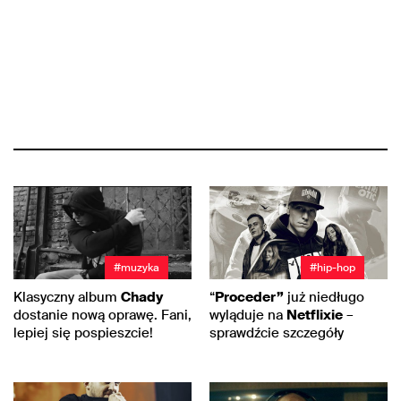
#muzyka
#hip-hop
Klasyczny album
Chady
“
Proceder”
już niedługo
dostanie nową oprawę. Fani,
wyląduje na
Netflixie
–
lepiej się pospieszcie!
sprawdźcie szczegóły