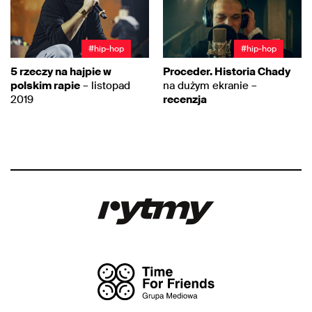
#hip-hop
#hip-hop
5 rzeczy na hajpie w
Proceder. Historia Chady
polskim rapie
– listopad
na dużym ekranie –
2019
recenzja