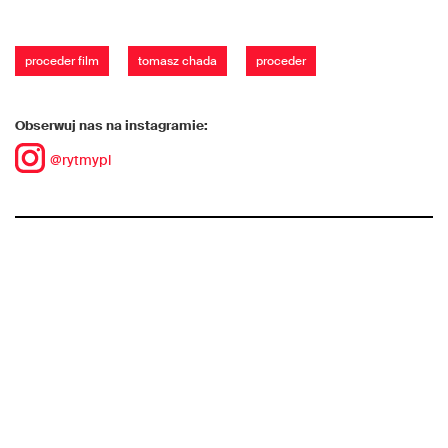
proceder film
tomasz chada
proceder
Obserwuj nas na instagramie:
@rytmypl