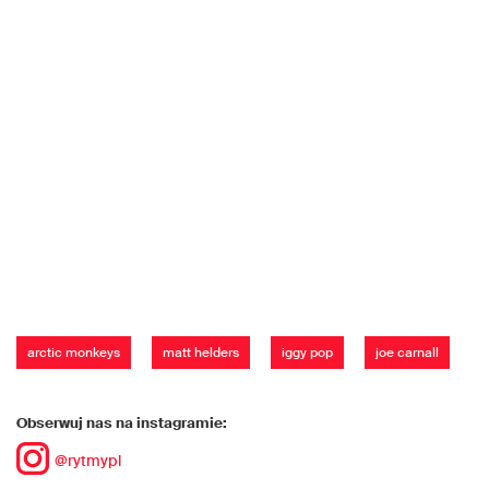
arctic monkeys
matt helders
iggy pop
joe carnall
Obserwuj nas na instagramie:
@rytmypl