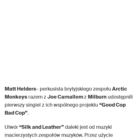
Matt Helders
– perkusista brytyjskiego zespołu
Arctic
Monkeys
razem z
Joe Carnallem
z
Milburn
udostępnili
pierwszy singiel z ich wspólnego projektu
“Good Cop
Bad Cop”
.
Utwór
“Silk and Leather”
daleki jest od muzyki
macierzystych zespołów muzyków. Przez użycie