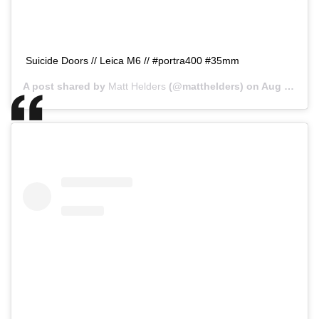
Suicide Doors // Leica M6 // #portra400 #35mm
A post shared by
Matt Helders
(@matthelders) on
Aug 28, 2018 at 11:28am PDT