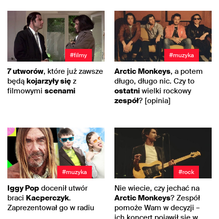
#filmy
#muzyka
7 utworów
, które już zawsze
Arctic Monkeys
, a potem
będą
kojarzyły się
z
długo, długo nic. Czy to
filmowymi
scenami
ostatni
wielki rockowy
zespół
? [opinia]
#muzyka
#rock
Iggy Pop
docenił utwór
Nie wiecie, czy jechać na
braci
Kacperczyk
.
Arctic Monkeys
? Zespół
Zaprezentował go w radiu
pomoże Wam w decyzji –
ich koncert pojawił się w