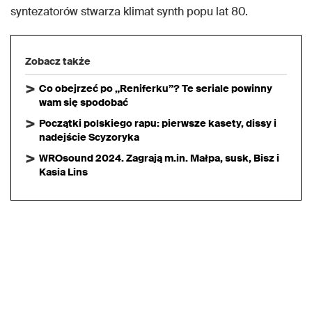
syntezatorów stwarza klimat synth popu lat 80.
Zobacz także
Co obejrzeć po „Reniferku”? Te seriale powinny
wam się spodobać
Początki polskiego rapu: pierwsze kasety, dissy i
nadejście Scyzoryka
WROsound 2024. Zagrają m.in. Małpa, susk, Bisz i
Kasia Lins