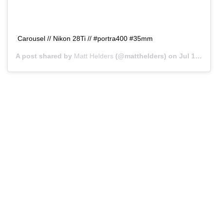
Carousel // Nikon 28Ti // #portra400 #35mm
A post shared by
Matt Helders
(@matthelders) on
Jul 1, 2018 at 5:17am PDT